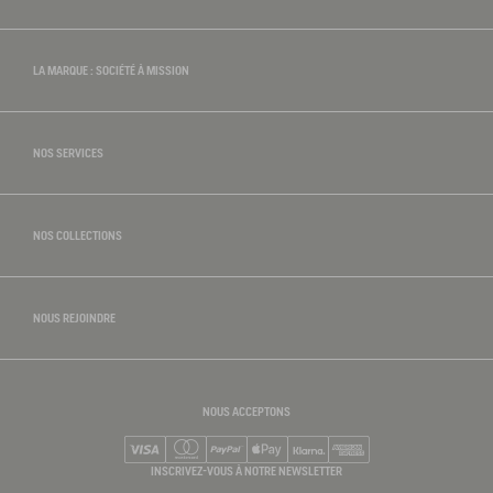
LA MARQUE : SOCIÉTÉ À MISSION
tre savoir-faire
NOS SERVICES
NOS COLLECTIONS
NOUS REJOINDRE
NOUS ACCEPTONS
Visa
Mastercard
PayPal
Apple Pay
Klarna
American Express
INSCRIVEZ-VOUS À NOTRE NEWSLETTER