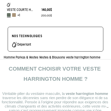
VESTE COURTE HARRINGTON EN SERGÉ DÉPERLANT
140,00$
+1
290,00$
NOS TECHNOLOGIES
Déperlant
Homme
Parkas & Vestes
Vestes & Blousons
veste harrington homme
COMMENT CHOISIR VOTRE VESTE 
HARRINGTON HOMME ?
Véritable pilier du vestiaire masculin, la
 veste harrington homme
traverse les décennies sans rien perdre de son élégance ni de sa 
fonctionnalité. Pensée à l'origine pour répondre aux exigences des 
climats changeants et des activités extérieures, cette veste mi-
saison s'est progressivement imposée comme une icône 