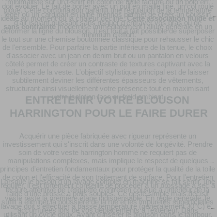
minimaliste sur un t-shirt en coton de belle facture ou un polo en 
doit évoluer. Le fait de porter avec un pull en maille fine, un col roulé 
piqué. Cette combinaison garantit une régulation de la température 
léger ou un cardigan en laine mérinos permet de créer un coussin 
idéale au moment où la chaleur décline. 
Cette association fluide et 
d'air isolant puissant sans risquer d'entraver vos bras ou de 
sans contrainte
 modernise immédiatement l'allure générale en un 
déformer la ligne du blouson. Il est tout à fait possible de superposer 
minimum d'effort.
le tout sur une chemise boutonnée classique pour rehausser le chic 
de l'ensemble. Pour parfaire la partie inférieure de la tenue, le choix 
d'associer avec un jean en denim brut ou un pantalon en velours 
côtelé permet de créer un contraste de textures captivant avec la 
toile lisse de la veste. L'objectif stylistique principal est de laisser 
subtilement deviner les différentes épaisseurs de vêtements, 
structurant ainsi visuellement votre présence tout en maximisant 
votre isolation face au froid ambiant.
ENTRETENIR VOTRE BLOUSON 
HARRINGTON POUR LE FAIRE DURER
Acquérir une pièce fabriquée avec rigueur représente un 
investissement qui s'inscrit dans une volonté de longévité. Prendre 
soin de votre veste harrington homme ne requiert pas de 
manipulations complexes, mais implique le respect de quelques 
principes d'entretien fondamentaux pour protéger la qualité de la toile 
de coton et l'efficacité de son traitement de surface. Pour l'entretien 
Lorsque le besoin d'un lavage complet en machine se fait sentir, une 
régulier, il est fortement conseillé de procéder à un brossage à sec à 
lecture attentive de l'étiquette d'entretien cousue à l'intérieur de la 
l'aide d'une brosse à poils souples. Ce geste simple mais décisif 
veste reste la première étape indispensable. En règle générale, le 
suffit à éliminer la poussière de la rue et les impuretés superficielles 
lavage doit s'effectuer à basse température (généralement 30°C) en 
accumulées lors de vos déplacements à l'extérieur. Dans 
utilisant un cycle doux. Avant d'insérer le blouson dans le tambour, 