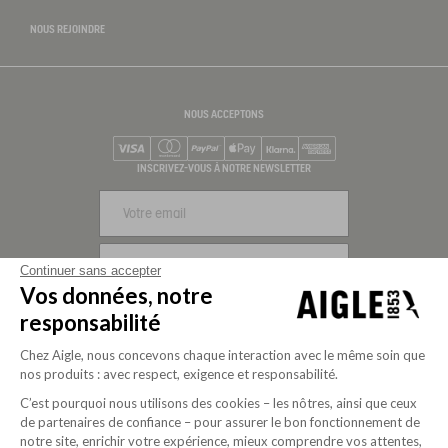
NOUS REJOINDRE
NOUS ACCEPTONS
Visa
Mastercard
PayPal
Apple Pay
Klarna
American Express
INSCRIVEZ-VOUS À NOTRE NEWSLETTER
S'INSCRIRE
Continuer sans accepter
Vos données, notre
NOUS SUIVRE
responsabilité
Chez Aigle, nous concevons chaque interaction avec le même soin que
nos produits : avec respect, exigence et responsabilité.
C’est pourquoi nous utilisons des cookies – les nôtres, ainsi que ceux
de partenaires de confiance – pour assurer le bon fonctionnement de
notre site, enrichir votre expérience, mieux comprendre vos attentes,