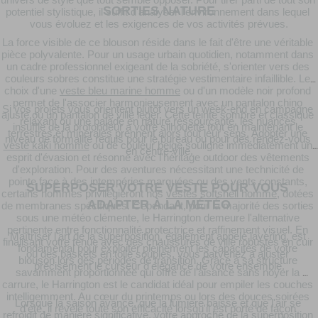
univers de style que tout semble opposer. Pour tirer parti de tout son 
SORTIES NATURE
potentiel stylistique, il suffit d'analyser l'environnement dans lequel 
vous évoluez et les exigences de vos activités prévues.
La force visible de ce blouson réside dans le fait d'être une véritable 
pièce polyvalente. Pour un usage urbain quotidien, notamment dans 
un cadre professionnel exigeant de la sobriété, s'orienter vers des 
couleurs sobres constitue une stratégie vestimentaire infaillible. Le 
choix d'une 
veste bleu marine homme
 ou d'un modèle noir profond 
permet de l'associer harmonieusement avec un pantalon chino 
Si vos projets vous orientent plutôt vers un week-end en campagne 
ajusté ou un pantalon de ville léger. Cette teinte sombre et classique 
relaxant ou une balade en nature ressourçante, les nuances 
insuffle de la profondeur à votre silhouette tout en maintenant le 
terrestres et minérales prennent alors tout leur sens. Adopter une 
niveau de formalité requis pour le bureau ou pour des rendez-vous 
veste kaki homme
 ou de couleur beige souligne immédiatement un 
en centre-ville.
esprit d'évasion et résonne avec l'héritage outdoor des vêtements 
d'exploration. Pour des aventures nécessitant une technicité de 
pointe face à des intempéries marquées ou des vents constants, 
SUPERPOSER VOTRE VESTE POUR VOUS 
certains hommes privilégieront nos 
vestes softshell homme
, dotées 
ADAPTER À LA MÉTÉO
de membranes spécifiques. Cependant, pour la majorité des sorties 
sous une météo clémente, le Harrington demeure l'alternative 
pertinente entre fonctionnalité protectrice et raffinement visuel. En 
Maîtriser l'art de la superposition, également appelé layering, est 
finalisant votre tenue avec des chaussures de ville robustes en cuir 
fondamental pour exploiter pleinement les capacités de votre 
ou des baskets en toile souples, vous parvenez à ajuster 
blouson lors des périodes de transition. Grâce à sa structure 
précisément le curseur d'élégance de votre ensemble.
savamment proportionnée qui offre de l'aisance sans noyer la 
carrure, le Harrington est le candidat idéal pour empiler les couches 
intelligemment. Au cœur du printemps ou lors des douces soirées 
Lorsque la saison avance, que la lumière baisse et que l'air se 
d'été, il révèle toute son efficacité lorsqu'il est porté de façon 
refroidit de manière significative, votre approche de la superposition 