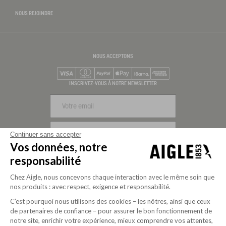
NOUS REJOINDRE
NOUS ACCEPTONS
Visa
Mastercard
PayPal
Apple Pay
Klarna
American Express
INSCRIVEZ-VOUS À NOTRE NEWSLETTER
S'INSCRIRE
Continuer sans accepter
Vos données, notre
NOUS SUIVRE
responsabilité
Chez Aigle, nous concevons chaque interaction avec le même soin que
nos produits : avec respect, exigence et responsabilité.
C’est pourquoi nous utilisons des cookies – les nôtres, ainsi que ceux
de partenaires de confiance – pour assurer le bon fonctionnement de
notre site, enrichir votre expérience, mieux comprendre vos attentes,