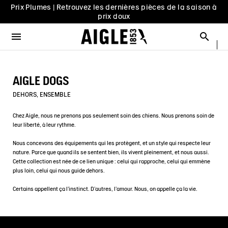
Prix Plumes | Retrouvez les dernières pièces de la saison à
er le menu
Ferm
Ferm
Ferm
Ferm
Ferm
Ferm
Ferm
Ferm
prix doux
MENU / NOUVEAUTÉS
MENU / HOMME
MENU / FEMME
MENU / ENFANT
MENU / CHAUSSURES
MENU / BOTTES
MENU / ACCESSOIRES
MENU / PRIX PLUMES
Livraison offerte en point relais dès 159€ d'achat & retour
offert sous 30 jours
Ouvrir le menu
Reche
VOIR TOUT - NOUVEAUTÉS
VOIR TOUT - HOMME
VOIR TOUT - FEMME
VOIR TOUT - ENFANT
VOIR TOUT - CHAUSSURES
VOIR TOUT - BOTTES
VOIR TOUT - ACCESSOIRES
VOIR TOUT - PRIX PLUMES
Livraison offerte en click & collect dans votre magasin
Aigle
CHIEN
SÉLECTIONS
SÉLECTIONS
SÉLECTIONS
SÉLECTIONS
SÉLECTIONS
HOMME
COLLAB
AIGLE X DEYROLLE
Prix Plumes | Retrouvez les dernières pièces de la saison à
AIGLE DOGS
prix doux
RAINPACK WARM
PARKAS & VESTES
PARKAS & VESTES
LES ICONIQUES
LES ICONIQUES
SACS
FEMME
BOTTES
DEHORS, ENSEMBLE
SÉLECTIONS
PRÊT-À-PORTER
PRÊT-À-PORTER
HOMME
HOMME
ACCESSOIRES
PAR REMISE
Chez Aigle, nous ne prenons pas seulement soin des chiens. Nous prenons soin de
leur liberté, à leur rythme.
CATÉGORIES
BOTTES
BOTTES
FEMME
FEMME
CHIEN
PAR SÉLECTION
Nous concevons des équipements qui les protègent, et un style qui respecte leur
nature. Parce que quand ils se sentent bien, ils vivent pleinement, et nous aussi.
CHAUSSURES
CHAUSSURES
PRIX PLUMES
ENFANT
PRIX PLUMES
PAR TAILLE
Cette collection est née de ce lien unique : celui qui rapproche, celui qui emmène
plus loin, celui qui nous guide dehors.
ACCESSOIRES HOMME
ACCESSOIRES FEMME
PRIX PLUMES
Certains appellent ça l'instinct. D'autres, l'amour. Nous, on appelle ça la vie.
PRIX PLUMES
PRIX PLUMES