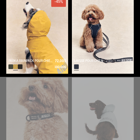
-45%
PARKA RAINPACK POUR CHIEN - PLIABLE ET IMPERMÉABLE
72,00$
LAISSE POUR CHIEN
93,00$
130,00$