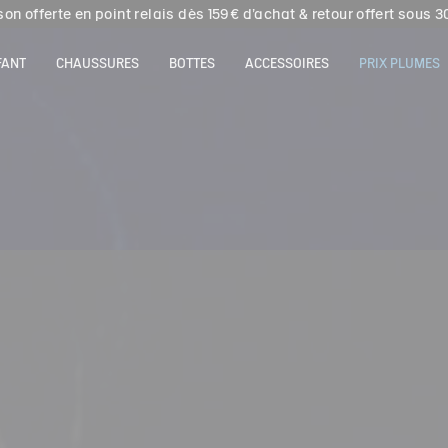
Livraison offerte en click & collect dans votre magasin Aigle
rix Plumes | Retrouvez les dernières pièces de la saison à prix do
FANT
CHAUSSURES
BOTTES
ACCESSOIRES
PRIX PLUMES