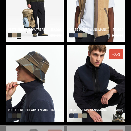
VESTE SHERPA BI-MATIÈRE T- KIT
112,00$
VESTE SHERPA SANS MANCHES RÉVERSIBLE T-KIT
90,00$
230,00$
260,00$
-65%
VESTE T-KIT POLAIRE EN MICROFIBRE
160,00$
VESTE SHERPA SANS MANCHES RÉVERSIBLE T-KIT
90,00$
260,00$