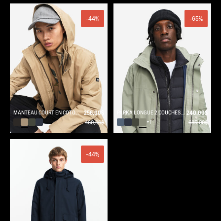
-44%
-65%
MANTEAU COURT EN COTON DE TWILL À CAPUCHE AMOVIBLE MTD T-KIT
256,00$
PARKA LONGUE 2 COUCHES AVEC CAPUCHE GORE TEX T-KIT
240,00$
460,00$
685,00$
+1
-44%