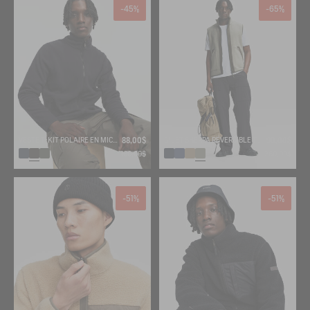
-45%
-65%
VESTE T-KIT POLAIRE EN MICROFIBRE
88,00$
GILET SHERPA RÉVERSIBLE T-KIT
90,00$
160,00$
260,00$
-51%
-51%