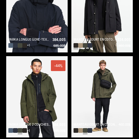
PARKA LONGUE GORE-TEX® T-KIT AVEC CAPUCHE
384,00$
MANTEAU COURT EN COTON DE TWILL À CAPUCHE AMOVIBLE MTD T-KIT
224,00$
685,00$
460,00$
+1
-44%
PARKA LONGUE 2 COUCHES AVEC CAPUCHE GORE-TEX®
384,00$
MANTEAU COURT EN COTON DE TWILL À CAPUCHE AMOVIBLE MTD T-KIT
460,00$
685,00$
+1