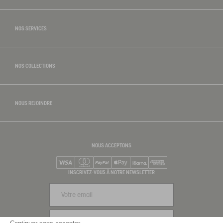
NOS SERVICES
NOS COLLECTIONS
NOUS REJOINDRE
NOUS ACCEPTONS
Visa
Mastercard
PayPal
Apple Pay
Klarna
American Express
INSCRIVEZ-VOUS À NOTRE NEWSLETTER
S'INSCRIRE