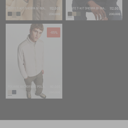
VESTE T-KIT SHERPA BI-MATIÈRE
112,00$
VESTE T-KIT SHERPA BI-MATIÈRE
112,00$
230,00$
230,00$
-65%
POLAIRE MICROFIBRE POLARTEC® 200 T-KIT
90,00$
260,00$