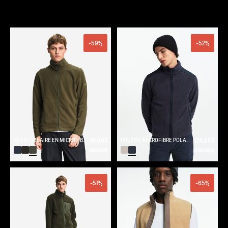
-59%
-52%
VESTE POLAIRE EN MICROFIBRE T- KIT
66,00$
POLAIRE MICROFIBRE POLARTEC® 200 T-KIT
126,00$
160,00$
260,00$
-51%
-65%