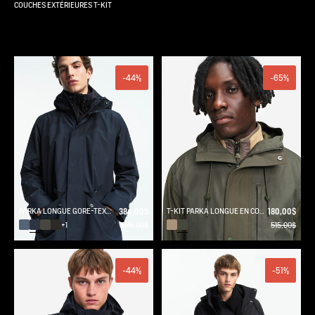
COUCHES EXTÉRIEURES T-KIT
tre savoir-faire
-44%
-65%
PARKA LONGUE GORE-TEX® T-KIT AVEC CAPUCHE
384,00$
T-KIT PARKA LONGUE EN COTON AVEC 3 POCHES ZIPPÉES MTD
180,00$
685,00$
515,00$
+1
-44%
-51%