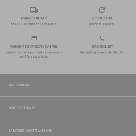
LIVRAISON OFFERTE
RETOUR OFFERT
dès 159€ d'achat en point relais.
pendant 30 jours.
PAIEMENT SÉCURISÉ EN 3 OU 4 FOIS
SERVICE CLIENT
Bénéficiez d'un paiement sécurisé en 3
Du lundi au samedi de 10h à 18h
ou 4 fois sans frais
AIDE & CONTACT
MENTIONS LÉGALES
LA MARQUE : SOCIÉTÉ À MISSION