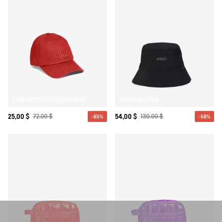
CASQUETTE EN COTON BRODÉE
BOB GORE-TEX®
25,00 $
72,00 $
54,00 $
130,00 $
-65%
-58%