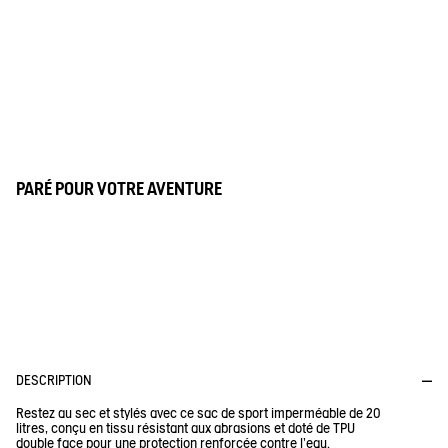
PARÉ POUR VOTRE AVENTURE
IMPERMÉABLE
Ce tissu garde au sec grâce à une membrane imperméable :
l’eau ne pénètre pas, même sous une forte pluie.
DESCRIPTION
Restez au sec et stylés avec ce sac de sport imperméable de 20
litres, conçu en tissu résistant aux abrasions et doté de TPU
double face pour une protection renforcée contre l'eau.