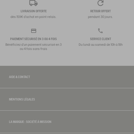
LIVRAISON OFFERTE
RETOUR OFFERT
dès 159€ d'achat en point relais.
pendant 30 jours.
PAIEMENT SÉCURISÉ EN 3 OU 4 FOIS
SERVICE CLIENT
Bénéficiez d'un paiement sécurisé en 3
Du lundi au samedi de 10h à 18h
ou 4 fois sans frais
AIDE & CONTACT
MENTIONS LÉGALES
LA MARQUE : SOCIÉTÉ À MISSION