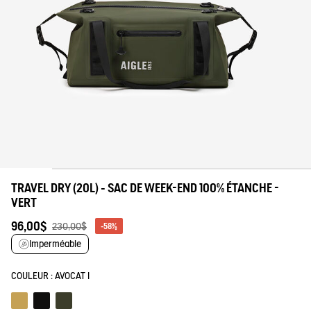
tre savoir-faire
TRAVEL DRY (20L) - SAC DE WEEK-END 100% ÉTANCHE -
VERT
96,00$
230,00$
-58%
Imperméable
COULEUR :
AVOCAT I