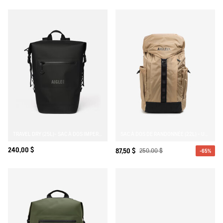
TRAVEL DRY (25L)- SAC À DOS IMPERMÉABLE
SAC À DOS DE RANDONNÉE (22L) - URBAN HIKING
240,00 $
87,50 $
250,00 $
-65%