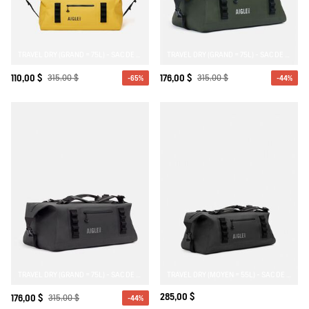
- Dimensions : 24L cm x 41H cm x 20P cm / Capacité : 20L.
Réf :
BS686
AAS26UWEE005
TRAVEL DRY (GRAND = 75L) - SAC DE VOYAGE 100% ÉTANCHE
TRAVEL DRY (GRAND = 75L) - SAC DE VOYAGE 100% ÉTANCHE
110,00 $
315,00 $
176,00 $
315,00 $
-65%
-44%
TRAVEL DRY (GRAND = 75L) - SAC DE VOYAGE 100% ÉTANCHE
TRAVEL DRY (MOYEN = 55L) - SAC DE VOYAGE 100% ÉTANCHE
285,00 $
176,00 $
315,00 $
-44%