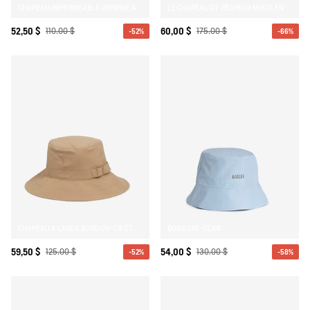
CHAPEAU IMPERMÉABLE IMPRIMÉ AIGLE X DEYROLLE
LE CHAPEAU DE PÊCHEUR MIXTE EN CAOUTCHOUC AIGLE EXPERIENCE BY ÉTUDES
52,50 $
110,00 $
60,00 $
175,00 $
-52%
-66%
CHAPEAU À LARGE BORD UV-C® ET DÉPERLANT
BOB GORE-TEX®
59,50 $
125,00 $
54,00 $
130,00 $
-52%
-58%