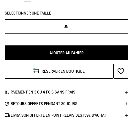
Sauterne i
Noir i
Avocat i
SÉLECTIONNER UNE TAILLE
UN.
AJOUTER AU PANIER
AJOUTE
RÉSERVER EN BOUTIQUE
PAIEMENT EN 3 OU 4 FOIS SANS FRAIS
RETOURS OFFERTS PENDANT 30 JOURS
LIVRAISON OFFERTE EN POINT RELAIS DÈS 159€ D'ACHAT