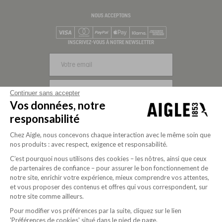
NOUS ACCEPTONS
Visa
Mastercard
PayPal
Apple Pay
Klarna
American Express
INSCRIVEZ-VOUS À NOTRE NEWSLETTER
S'INSCRIRE
Continuer sans accepter
Vos données, notre
NOUS SUIVRE
responsabilité
Chez Aigle, nous concevons chaque interaction avec le même soin que
nos produits : avec respect, exigence et responsabilité.
C’est pourquoi nous utilisons des cookies – les nôtres, ainsi que ceux
de partenaires de confiance – pour assurer le bon fonctionnement de
notre site, enrichir votre expérience, mieux comprendre vos attentes,
et vous proposer des contenus et offres qui vous correspondent, sur
notre site comme ailleurs.
Pour modifier vos préférences par la suite, cliquez sur le lien
Société à mission depuis 2020
'Préférences de cookies' situé dans le pied de page.