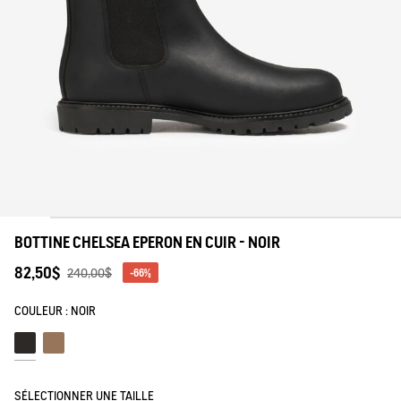
tre savoir-faire
BOTTINE CHELSEA EPERON EN CUIR - NOIR
82,50$
240,00$
-66%
COULEUR :
NOIR
Noir
Brown cider
SÉLECTIONNER UNE TAILLE