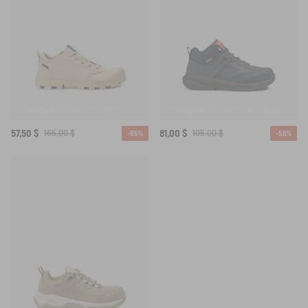
CHAUSSURE DE MARCHE TENERE
CHAUSSURE DE MARCHE MTD PALKA ULTRA LÉGÈRE
57,50 $
165,00 $
81,00 $
195,00 $
-65%
-58%