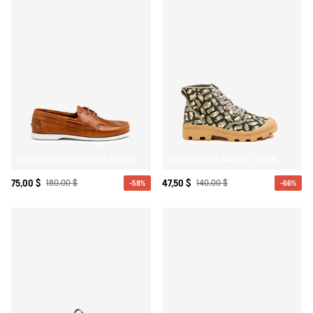
CHAUSSURE BATEAU NUBIL EN CUIR
CHAUSSURE DE MARCHE TENERE
75,00 $
180,00 $
47,50 $
140,00 $
-58%
-66%