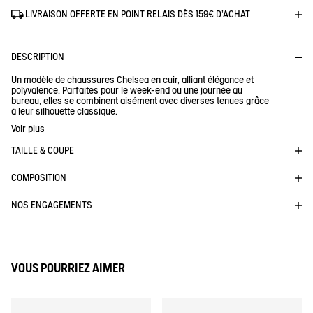
LIVRAISON OFFERTE EN POINT RELAIS DÈS 159€ D'ACHAT
DESCRIPTION
Un modèle de chaussures Chelsea en cuir, alliant élégance et
polyvalence. Parfaites pour le week-end ou une journée au
bureau, elles se combinent aisément avec diverses tenues grâce
à leur silhouette classique.
- Doublure en cuir
Voir plus
- Bottillon élastique
- Tige en cuir épais
TAILLE & COUPE
- Semelle en caoutchouc crantée
- Empeigne galbée
COMPOSITION
Réf :
ND711
AIGLE EPERON
NOS ENGAGEMENTS
VOUS POURRIEZ AIMER