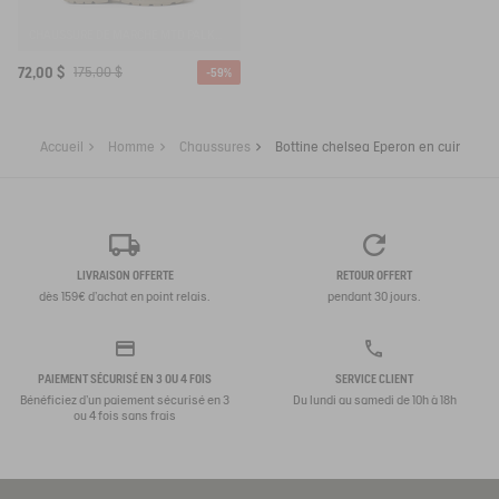
CHAUSSURE DE MARCHE MTD PALKA LOW ULTRA LÉGÈRE
72,00 $
175,00 $
-59%
Accueil
Homme
Chaussures
Bottine chelsea Eperon en cuir
LIVRAISON OFFERTE
RETOUR OFFERT
dès 159€ d'achat en point relais.
pendant 30 jours.
PAIEMENT SÉCURISÉ EN 3 OU 4 FOIS
SERVICE CLIENT
Bénéficiez d'un paiement sécurisé en 3
Du lundi au samedi de 10h à 18h
ou 4 fois sans frais