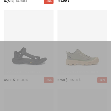
145,00 $
47,50 $
140,00 $
-66%
SANDALE DE TRAIL VIBRAM®
CHAUSSURE DE MARCHE TENERE
45,00 $
130,00 $
57,50 $
165,00 $
-65%
-65%