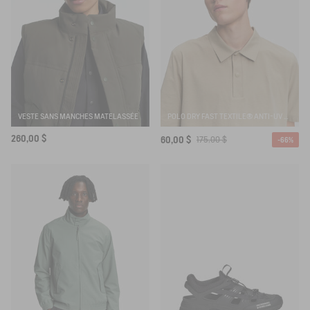
VESTE SANS MANCHES MATELASSÉE
POLO DRY FAST TEXTILE® ANTI-UV AVEC LOGO SUR LA POITRINE
260,00 $
60,00 $
175,00 $
-66%