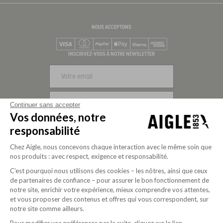
NOUS ACCEPTONS
Visa
Mastercard
PayPal
Apple Pay
Klarna
American Express
INSCRIVEZ-VOUS À NOTRE NEWSLETTER
S'INSCRIRE
Continuer sans accepter
Vos données, notre
NOUS SUIVRE
responsabilité
Chez Aigle, nous concevons chaque interaction avec le même soin que
nos produits : avec respect, exigence et responsabilité.
C’est pourquoi nous utilisons des cookies – les nôtres, ainsi que ceux
de partenaires de confiance – pour assurer le bon fonctionnement de
notre site, enrichir votre expérience, mieux comprendre vos attentes,
et vous proposer des contenus et offres qui vous correspondent, sur
notre site comme ailleurs.