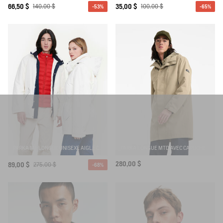
66,50 $
140,00 $
35,00 $
100,00 $
-53%
-65%
PARKA MI-LONGUE UNISEXE AIGLE COPELAND MTD
PARKA LONGUE MTD AVEC CAPUCHE
280,00 $
89,00 $
275,00 $
-68%