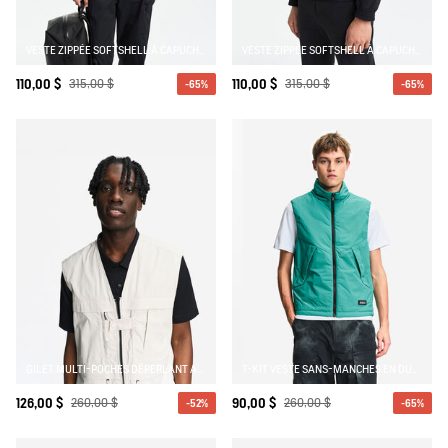
DÉPERLANT
VESTE ZIPPÉE SOFTSHELL À CAPUCHE COUPE-VENT
VESTE ZIPPÉE SOFTSHELL À CAPUCHE COUPE-VENT
COULEUR SÉLECTIONNÉE :
LAUREL WREATH
110,00 $
315,00 $
110,00 $
315,00 $
-65%
-65%
TAILLE SÉLECTIONNÉE :
Votre adresse e-mail
*
M’INSCRIRE À L’ALERTE
GILET MULTI-POCHES DÉPERLANT ANTI-UV
T-KIT VESTE SANS-MANCHES EN DUVET LÉGER DÉPERLANT
126,00 $
260,00 $
90,00 $
260,00 $
-52%
-65%