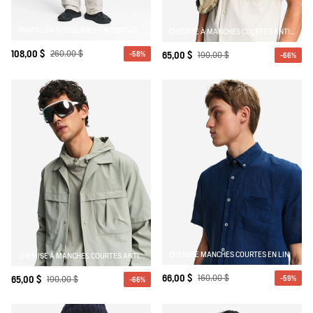
PANTALON MODULABLE EN CORDURA AVEC FERMETURES ÉCLAIR
CHEMISE À MANCHES COURTES ANTI-UV AVEC POCHES
108,00 $
260,00 $
-58%
65,00 $
190,00 $
-66%
CHEMISE MANCHES COURTES EN LIN
CHEMISE À MANCHES COURTES ANTI-UV AVEC POCHES
66,00 $
160,00 $
-59%
65,00 $
190,00 $
-66%