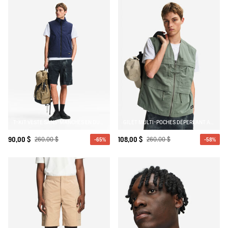
T-KIT VESTE SANS-MANCHES EN DUVET LÉGER DÉPERLANT
GILET MULTI-POCHES DÉPERLANT ANTI-UV
90,00 $
260,00 $
108,00 $
260,00 $
-65%
-58%