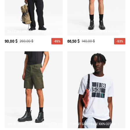
GILET SHERPA RÉVERSIBLE T-KIT
SHORT CHINO CLASSIQUE EN COTON
90,00 $
260,00 $
66,50 $
140,00 $
-65%
-53%
SHORT CHINO CLASSIQUE EN COTON
T-SHIRT GRAPHIQUE 100% COTON - COUPE REGULAR