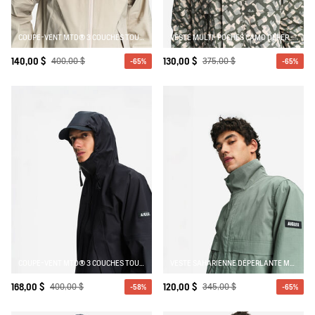
COUPE-VENT MTD® 3 COUCHES TOUCHER COTON COURT ET LÉGER À CAPUCHE AVEC POCHES ZIPPÉES
VESTE MULTI-POCHES CAMO DÉPERLANTE
140,00 $
400,00 $
130,00 $
375,00 $
-65%
-65%
COUPE-VENT MTD® 3 COUCHES TOUCHER COTON COURT ET LÉGER À CAPUCHE AVEC POCHES ZIPPÉES
VESTE SAHARIENNE DÉPERLANTE MULTI-POCHES ANTI-UV
168,00 $
400,00 $
120,00 $
345,00 $
-58%
-65%