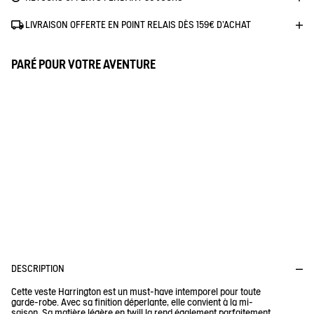
LIVRAISON OFFERTE EN POINT RELAIS DÈS 159€ D'ACHAT
PARÉ POUR VOTRE AVENTURE
DÉPERLANT
Ce tissu a un traitement déperlant pour que l'eau glisse dessus :
en cas d'averse modérée, de pluie légère ou de bruine, vous
resterez au sec. Chez Aigle, chaque matière est testée pour
vérifier son niveau de déperlance. La note va de 1 (pas assez
satisfaisant) à 5 (parfait) et nous n'acceptons rien en dessous de
4, sauf pour les traitements écologiques, qui méritent que l'on
choisisse un 3. Vous savez tout !
DESCRIPTION
Cette veste Harrington est un must-have intemporel pour toute
garde-robe. Avec sa finition déperlante, elle convient à la mi-
saison. Sa matière légère en twill la rend également parfaitement