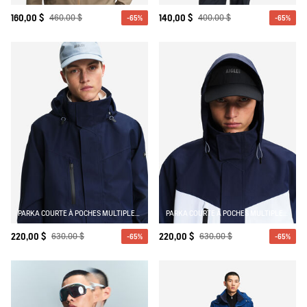
160,00 $
460,00 $
140,00 $
400,00 $
-65%
-65%
PARKA COURTE À POCHES MULTIPLES AVEC CAPUCHE AMOVIBLE GORE-TEX®
PARKA COURTE À POCHES MULTIPLES AVEC CAPUCHE AMOVIBLE GORE-TEX®
220,00 $
630,00 $
220,00 $
630,00 $
-65%
-65%