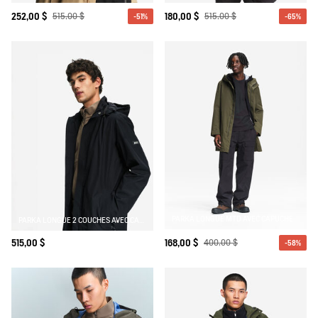
252,00 $
515,00 $
180,00 $
515,00 $
-51%
-65%
PARKA LONGUE MTD AVEC CAPUCHE
PARKA LONGUE 2 COUCHES AVEC CAPUCHE RETRACTABLE GORE TEX
515,00 $
168,00 $
400,00 $
-58%