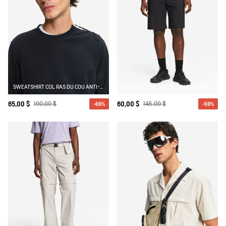
SWEATSHIRT COL RAS DU COU ANTI-UV AVEC POCHES ZIPPÉES
SHORT DÉCONTRACTÉ DRY FLEX AVEC POCHE ZIPPÉE
65,00 $
190,00 $
60,00 $
145,00 $
-66%
-59%