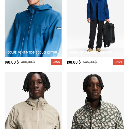
COUPE-VENT MTD® 3 COUCHES TOUCHER COTON COURT ET LÉGER À CAPUCHE AVEC POCHES ZIPPÉES
PARKA MI-LONGUE AIGLE COPELAND IMPERMÉABLE ET CHAUDE MTD
140,00 $
400,00 $
190,00 $
545,00 $
-65%
-65%