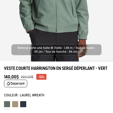
tre savoir-faire
Terence porte une taille M (Taille : 1,86 m / Tour de buste :
90 cm / Tour de hanche : 94 cm )
VESTE COURTE HARRINGTON EN SERGÉ DÉPERLANT - VERT
140,00$
290,00$
-52%
Déperlant
COULEUR :
LAUREL WREATH
Laurel wreath
Osier
Empire