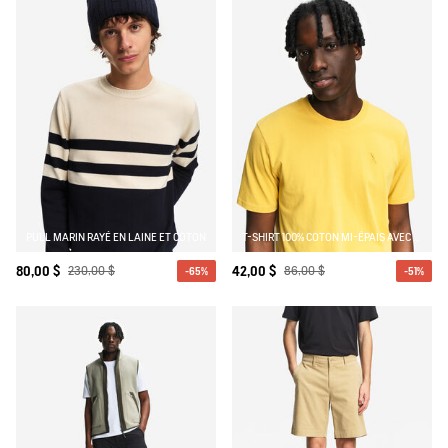
PULL MARIN RAYÉ EN LAINE ET COTON
T-SHIRT 100% COTON MI-ÉPAIS AVEC BRODERIE BIRD - COUPE REGULAR
80,00 $
230,00 $
42,00 $
86,00 $
-65%
-51%