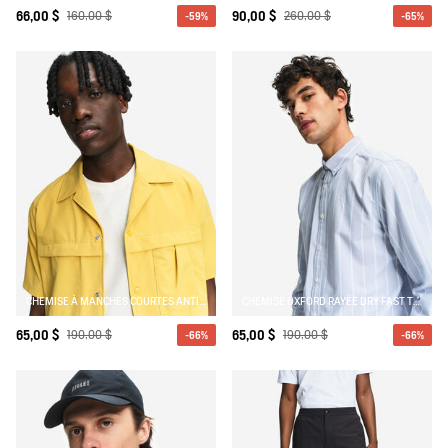
66,00 $
160,00 $
90,00 $
260,00 $
-59%
-65%
CHEMISE À MANCHES COURTES ANTI-UV AVEC POCHES
CHEMISE OXFORD RAYÉE DRY FAST TEXTILE® AVEC LOGO SUR LA POITRINE
65,00 $
190,00 $
65,00 $
190,00 $
-66%
-66%