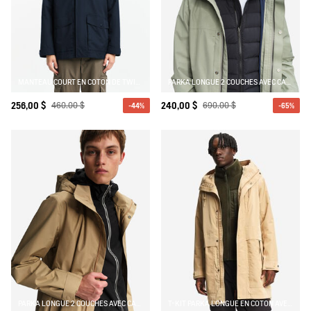
MANTEAU COURT EN COTON DE TWILL À CAPUCHE AMOVIBLE MTD T-KIT
PARKA LONGUE 2 COUCHES AVEC CAPUCHE GORE TEX T-KIT
256,00 $
460,00 $
240,00 $
690,00 $
-44%
-65%
PARKA LONGUE 2 COUCHES AVEC CAPUCHE RETRACTABLE GORE TEX
T-KIT PARKA LONGUE EN COTON AVEC 3 POCHES ZIPPÉES MTD