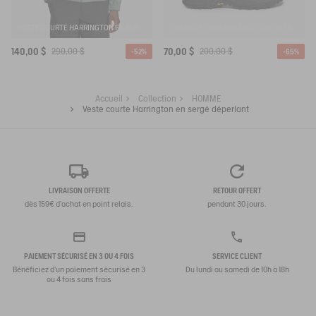
VESTE COURTE HARRINGTON EN SERGÉ DÉPERLANT
SNEAKER VIBRAM® AIGLE EXPÉRIENCE BY ETUDES
140,00 $
290,00 $
70,00 $
200,00 $
-52%
-65%
Accueil
Collection
HOMME
Veste courte Harrington en sergé déperlant
LIVRAISON OFFERTE
RETOUR OFFERT
dès 159€ d'achat en point relais.
pendant 30 jours.
PAIEMENT SÉCURISÉ EN 3 OU 4 FOIS
SERVICE CLIENT
Bénéficiez d'un paiement sécurisé en 3
Du lundi au samedi de 10h à 18h
ou 4 fois sans frais