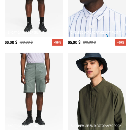
SHORT CARGO DÉPERLANT
CHEMISE OXFORD RAYÉE DRY FAST TEXTILE® AVEC LOGO SUR LA POITRINE
66,00 $
160,00 $
65,00 $
190,00 $
-59%
-66%
SHORT CARGO DÉPERLANT
SURCHEMISE EN RIPSTOP AVEC POCHES ZIPPÉES DRY-FAST TEXTILE® UV-C®