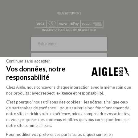
NOUS ACCEPTONS
Visa
Mastercard
PayPal
Apple Pay
Klarna
American Express
INSCRIVEZ-VOUS À NOTRE NEWSLETTER
S'INSCRIRE
Continuer sans accepter
Vos données, notre
NOUS SUIVRE
responsabilité
Chez Aigle, nous concevons chaque interaction avec le même soin que
nos produits : avec respect, exigence et responsabilité.
C’est pourquoi nous utilisons des cookies – les nôtres, ainsi que ceux
de partenaires de confiance – pour assurer le bon fonctionnement de
notre site, enrichir votre expérience, mieux comprendre vos attentes,
et vous proposer des contenus et offres qui vous correspondent, sur
notre site comme ailleurs.
Pour modifier vos préférences par la suite, cliquez sur le lien