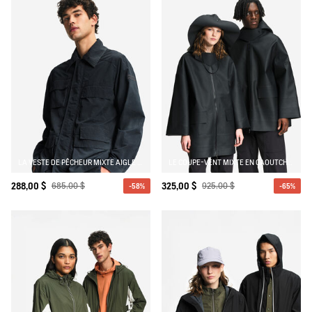
LA VESTE DE PÊCHEUR MIXTE AIGLE EXPERIENCE BY ÉTUDES
LE COUPE-VENT MIXTE EN CAOUTCHOUC AIGLE EXPERIENCE BY ÉTUDES
288,00 $
685,00 $
325,00 $
925,00 $
-58%
-65%