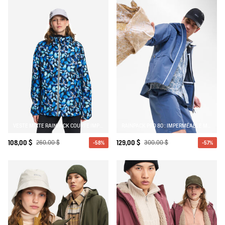
VESTE MIXTE RAINPACK COURTE IMPERMÉABLE ET COMPACTABLE MTD® AIGLE X DEYROLLE
RAINPACK PRO 80 : IMPERMÉABLE MIXTE COUPE-VENT MTD, MULTI-POCHES ET À OUVERTURE LATÉRALE
108,00 $
260,00 $
129,00 $
300,00 $
-58%
-57%