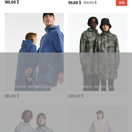
160,00 $
59,00 $
160,00 $
-63%
RAINPACK 90 : IMPERMÉABLE MIXTE COUPE-VENT MTD , LONG ET PLIABLE
AIGLE X MNHN - RAINPACK 90 : PARKA MIXTE COUPE-VENT IMPERMÉABLE, COURTE ET PLIABLE
180,00 $
220,00 $