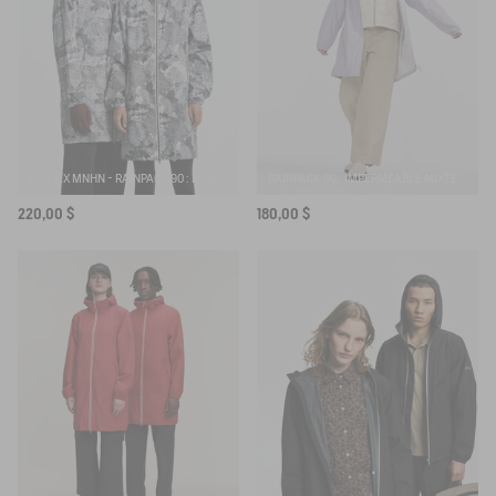
AIGLE X MNHN - RAINPACK 90 : PARKA MIXTE COUPE-VENT IMPERMÉABLE, COURTE ET PLIABLE
RAINPACK 90 : IMPERMÉABLE MIXTE COUPE-VENT MTD , LONG ET PLIABLE
220,00 $
180,00 $