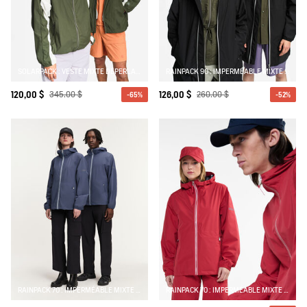
SOLARPACK : VESTE MIXTE DÉPERLANTE PLIABLE UV-C®
RAINPACK 90 : IMPERMÉABLE MIXTE COUPE-VENT MTD , LONG ET PLIABLE
120,00 $
345,00 $
126,00 $
260,00 $
-65%
-52%
RAINPACK 70 : IMPERMÉABLE MIXTE COUPE-VENT MTD , COURT ET PLIABLE
RAINPACK 70 : IMPERMÉABLE MIXTE COUPE-VENT MTD , COURT ET PLIABLE