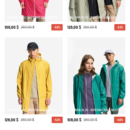
RAINPACK 90 : IMPERMÉABLE MIXTE COUPE-VENT MTD , LONG ET PLIABLE
RAINPACK 90 : IMPERMÉABLE MIXTE COUPE-VENT MTD , LONG ET PLIABLE
108,00 $
260,00 $
126,00 $
260,00 $
-58%
-52%
RAINPACK 90 : IMPERMÉABLE MIXTE COUPE-VENT MTD , LONG ET PLIABLE
RAINPACK 90 : IMPERMÉABLE MIXTE COUPE-VENT MTD , LONG ET PLIABLE
126,00 $
260,00 $
108,00 $
260,00 $
-52%
-58%