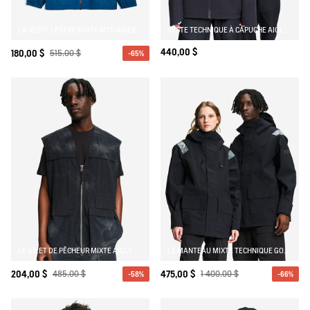
LA VESTE LÉGÈRE MIXTE MTD AIGLE EXPERIENCE BY ÉTUDES
VESTE TECHNIQUE À CAPUCHE AIGLE EXPERIENCE BY ÉTUDES
440,00 $
180,00 $
515,00 $
-65%
LE GILET DE PÊCHEUR MIXTE AIGLE EXPERIENCE BY ÉTUDES
LE MANTEAU MIXTE TECHNIQUE GORE-TEX® AIGLE EXPERIENCE BY ÉTUDES
204,00 $
485,00 $
475,00 $
1 400,00 $
-58%
-66%