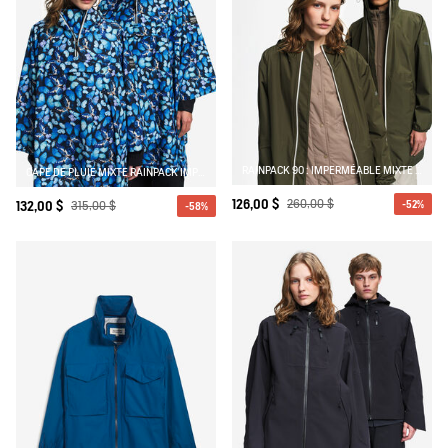
RAINPACK 90 : IMPERMÉABLE MIXTE COUPE-VENT MTD , LONG ET PLIABLE
CAPE DE PLUIE MIXTE RAINPACK IMPERMÉABLE ET COMPACTABLE MTD® AIGLE X DEYROLLE
126,00 $
260,00 $
-52%
132,00 $
315,00 $
-58%