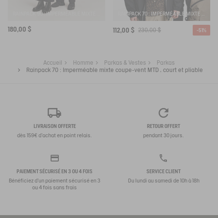
RAINPACK 90 : IMPERMÉABLE MIXTE COUPE-VENT MTD , LONG ET PLIABLE
RAINPACK 70 : IMPERMÉABLE MIXTE COUPE-VENT MTD , COURT ET PLIABLE
180,00 $
112,00 $
230,00 $
-51%
Accueil
Homme
Parkas & Vestes
Parkas
Rainpack 70 : Imperméable mixte coupe-vent MTD , court et pliable
LIVRAISON OFFERTE
RETOUR OFFERT
dès 159€ d'achat en point relais.
pendant 30 jours.
PAIEMENT SÉCURISÉ EN 3 OU 4 FOIS
SERVICE CLIENT
Bénéficiez d'un paiement sécurisé en 3
Du lundi au samedi de 10h à 18h
ou 4 fois sans frais