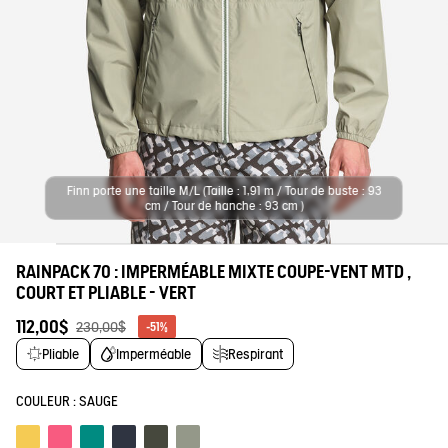
tre savoir-faire
Finn porte une taille M/L (Taille : 1,91 m / Tour de buste : 93
cm / Tour de hanche : 93 cm )
RAINPACK 70 : IMPERMÉABLE MIXTE COUPE-VENT MTD ,
COURT ET PLIABLE - VERT
112,00$
230,00$
-51%
Pliable
Imperméable
Respirant
COULEUR :
SAUGE