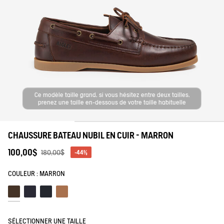
tre savoir-faire
Ce modèle taille grand, si vous hésitez entre deux tailles,
prenez une taille en-dessous de votre taille habituelle
CHAUSSURE BATEAU NUBIL EN CUIR - MARRON
100,00$
180,00$
-44%
COULEUR :
MARRON
Marron
Marine aigle
Marine/marron
Capuccino
SÉLECTIONNER UNE TAILLE