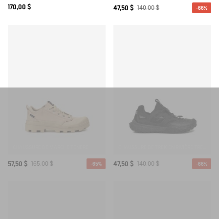
170,00 $
47,50 $
140,00 $
-66%
CHAUSSURE DE MARCHE TENERE
CHAUSSURE DE TREK EN RIVIÈRE TREKKIX AQUA
57,50 $
165,00 $
47,50 $
140,00 $
-65%
-66%