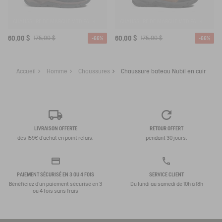
CHAUSSURE DE MARCHE MTD PALKA LOW ULTRA LÉGÈRE
CHAUSSURE DE MARCHE MTD PALKA LOW ULTRA LÉGÈRE
60,00 $
175,00 $
60,00 $
175,00 $
-66%
-66%
Accueil
Homme
Chaussures
Chaussure bateau Nubil en cuir
LIVRAISON OFFERTE
RETOUR OFFERT
dès 159€ d'achat en point relais.
pendant 30 jours.
PAIEMENT SÉCURISÉ EN 3 OU 4 FOIS
SERVICE CLIENT
Bénéficiez d'un paiement sécurisé en 3
Du lundi au samedi de 10h à 18h
ou 4 fois sans frais