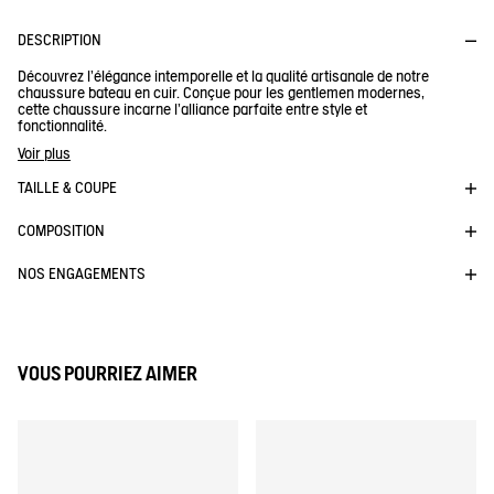
DESCRIPTION
Découvrez l'élégance intemporelle et la qualité artisanale de notre
chaussure bateau en cuir. Conçue pour les gentlemen modernes,
cette chaussure incarne l'alliance parfaite entre style et
fonctionnalité.
Cuir traité hydrofuge pour la résistance à l'eau et semelle anti
Voir plus
trace pour ne pas salir le pont de bateau. L'allié parfait de vos
tenues décontractées estivales.
TAILLE & COUPE
Doublure confortable et résistante dans le temps-
Semelle intérieure confotable- respirabilité et amorti. Semelle
COMPOSITION
non marquante , Cuir resistant à l'eau de mer , cuir hydrofuge
NOS ENGAGEMENTS
Réf :
ND211
NEW NUBIL LTR
VOUS POURRIEZ AIMER