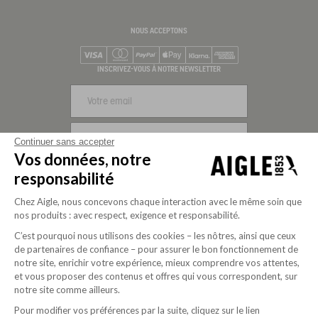
NOUS ACCEPTONS
Visa
Mastercard
PayPal
Apple Pay
Klarna
American Express
INSCRIVEZ-VOUS À NOTRE NEWSLETTER
S'INSCRIRE
Continuer sans accepter
Vos données, notre
NOUS SUIVRE
responsabilité
Chez Aigle, nous concevons chaque interaction avec le même soin que
nos produits : avec respect, exigence et responsabilité.
C’est pourquoi nous utilisons des cookies – les nôtres, ainsi que ceux
de partenaires de confiance – pour assurer le bon fonctionnement de
notre site, enrichir votre expérience, mieux comprendre vos attentes,
et vous proposer des contenus et offres qui vous correspondent, sur
notre site comme ailleurs.
Pour modifier vos préférences par la suite, cliquez sur le lien