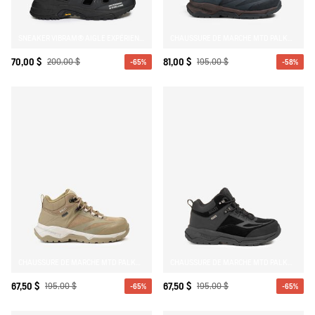
SNEAKER VIBRAM® AIGLE EXPÉRIENCE BY ETUDES
CHAUSSURE DE MARCHE MTD PALKA ULTRA LÉGÈRE
70,00 $
200,00 $
81,00 $
195,00 $
-65%
-58%
CHAUSSURE DE MARCHE MTD PALKA ULTRA LÉGÈRE
CHAUSSURE DE MARCHE MTD PALKA ULTRA LÉGÈRE
67,50 $
195,00 $
67,50 $
195,00 $
-65%
-65%