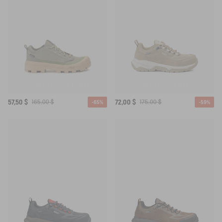
CHAUSSURE DE MARCHE TENERE
CHAUSSURE DE MARCHE MTD PALKA LOW ULTRA LÉGÈRE
57,50 $
165,00 $
72,00 $
175,00 $
-65%
-59%