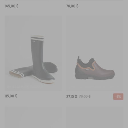
145,00 $
76,00 $
BOTTE DE PLUIE GOELAND
LE BOTTILLON BI-MATIÈRE, CONÇU POUR UNE UTILISATION INTENSIVE
115,00 $
37,10 $
76,00 $
-51%