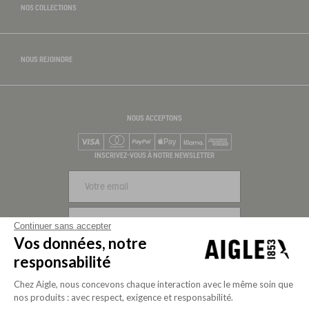
NOS COLLECTIONS
NOUS REJOINDRE
NOUS ACCEPTONS
Visa
Mastercard
PayPal
Apple Pay
Klarna
American Express
INSCRIVEZ-VOUS À NOTRE NEWSLETTER
S'INSCRIRE
Continuer sans accepter
Vos données, notre
NOUS SUIVRE
responsabilité
Chez Aigle, nous concevons chaque interaction avec le même soin que
nos produits : avec respect, exigence et responsabilité.