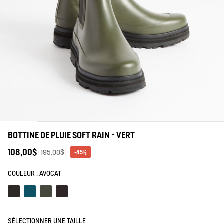
tre savoir-faire
BOTTINE DE PLUIE SOFT RAIN - VERT
108,00$
195,00$
-45%
COULEUR :
AVOCAT
Noir
Storm blue
Avocat
Kawa
SÉLECTIONNER UNE TAILLE