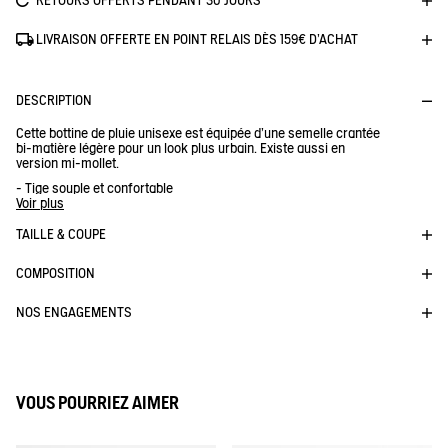
RETOURS OFFERTS PENDANT 30 JOURS
LIVRAISON OFFERTE EN POINT RELAIS DÈS 159€ D'ACHAT
DESCRIPTION
Cette bottine de pluie unisexe est équipée d'une semelle crantée
bi-matière légère pour un look plus urbain. Existe aussi en
version mi-mollet.
- Tige souple et confortable
- Doublure résistante
Voir plus
- Accroche et amorti.
TAILLE & COUPE
Réf :
NC954
SOFT RAIN M2
COMPOSITION
NOS ENGAGEMENTS
VOUS POURRIEZ AIMER