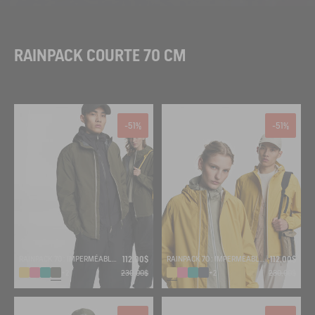
RAINPACK COURTE 70 CM
-51%
-51%
RAINPACK 70 : IMPERMÉABLE MIXTE COUPE-VENT MTD , COURT ET PLIABLE
112,00$
RAINPACK 70 : IMPERMÉABLE MIXTE COUPE-VENT MTD , COURT ET PLIABLE
112,00$
230,00$
230,00$
+2
+2