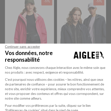
-51%
-51%
Continuer sans accepter
RAINPACK 70 : IMPERMÉABLE MIXTE COUPE-VENT MTD , COURT ET PLIABLE
112,00$
RAINPACK 70 : IMPERMÉABLE MIXTE COUPE-VENT MTD , COURT ET PLIABLE
112,00$
Vos données, notre
230,00$
230,00$
+2
+2
responsabilité
Chez Aigle, nous concevons chaque interaction avec le même soin que
-51%
-51%
nos produits : avec respect, exigence et responsabilité.
C’est pourquoi nous utilisons des cookies – les nôtres, ainsi que ceux
de partenaires de confiance – pour assurer le bon fonctionnement de
notre site, enrichir votre expérience, mieux comprendre vos attentes,
et vous proposer des contenus et offres qui vous correspondent, sur
notre site comme ailleurs.
Pour modifier vos préférences par la suite, cliquez sur le lien
'Préférences de cookies' situé dans le pied de page.