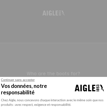
Who are the boots for?
Continuer sans accepter
Vos données, notre
responsabilité
Plateforme de Gestion du Consentement : Pe
Chez Aigle, nous concevons chaque interaction avec le même soin que nos
produits : avec respect, exigence et responsabilité.