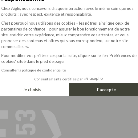
Women boots
Plateforme de Gestion du Consentement : Pe
velopment
Men boots
Chez Aigle, nous concevons chaque interaction avec le même soin que nos
Kids boots
produits : avec respect, exigence et responsabilité.
C’est pourquoi nous utilisons des cookies – les nôtres, ainsi que ceux de
partenaires de confiance – pour assurer le bon fonctionnement de notre
site, enrichir votre expérience, mieux comprendre vos attentes, et vous
ots guide
Axeptio consent
proposer des contenus et offres qui vous correspondent, sur notre site
ht boots
comme ailleurs.
Pour modifier vos préférences par la suite, cliquez sur le lien 'Préférences de
cookies' situé dans le pied de page.
Consulter la politique de confidentialité
Consentements certifiés par
Je choisis
J'accepte