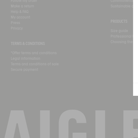
Follow my order
Commitments
Make a return
Sustainable de
Help & FAQ
My account
PRODUCTS
Press
Privacy
Size guide
Professional bo
Choosing the rig
TERMS & CONDITIONS
*Offer terms and conditions
Legal information
Terms and conditions of sale
Secure payment