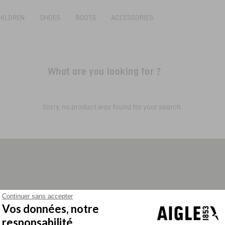
HILDREN
SHOES
BOOTS
ACCESSORIES
Sorry, no product was found for your search.
PURPOSE-DRIVEN COMPANY
COLLECTIONS
Continuer sans accepter
Vos données, notre
Women parkas
Men parkas
responsabilité