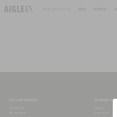
NEW COLLECTION
MEN
WOMEN
C
HELP & INFORMATION
THE BRAND : A 
Contact us
Legacy
My account
Know-how