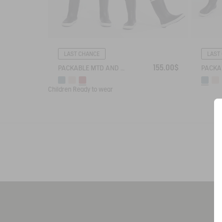
LAST CHANCE
LAST
155.00$
PACKABLE MTD AND UVC JACKET
Children
Ready to wear