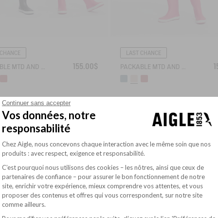
 CHANCE
LAST CHANCE
155.00$
1
PACKABLE MTD AND UVC JACKET
PACKABLE MTD AND UVC JACKET
Continuer sans accepter
Vos données, notre
responsabilité
Discover also our :
Plateforme de Gestion du Consentement : Pe
Chez Aigle, nous concevons chaque interaction avec le même soin que nos
produits : avec respect, exigence et responsabilité.
Kids Down Jackets, Raincoats & Parkas
C’est pourquoi nous utilisons des cookies – les nôtres, ainsi que ceux de
See more
partenaires de confiance – pour assurer le bon fonctionnement de notre
Kids T-Shirts & Shorts
site, enrichir votre expérience, mieux comprendre vos attentes, et vous
Axeptio consent
proposer des contenus et offres qui vous correspondent, sur notre site
comme ailleurs.
Kids Jumpers & Sweatshirts