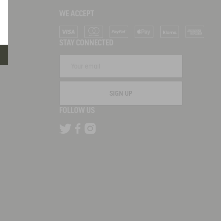
WE ACCEPT
Visa
Mastercard
PayPal
Apple Pay
Klarna
American Ex
STAY CONNECTED
SIGN UP
FOLLOW US