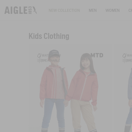
NEW COLLECTION
MEN
WOMEN
C
Kids Clothing
Filter & sort
WATERPROOF
WA
BREATHABLE
BR