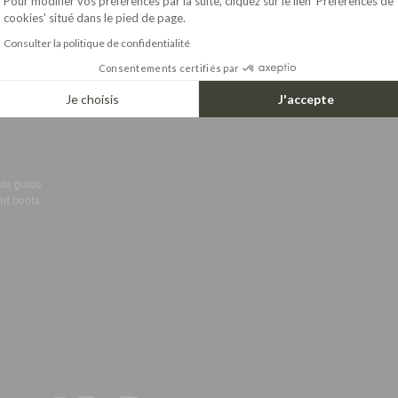
Pour modifier vos préférences par la suite, cliquez sur le lien 'Préférences de
cookies' situé dans le pied de page.
Kids Fleeces
PURPOSE-DRIVEN COMPANY
COLLECTIONS
Consulter la politique de confidentialité
Women parkas
Men parkas
Consentements certifiés par
Women boots
velopment
Men boots
Je choisis
J'accepte
Kids boots
ots guide
ht boots