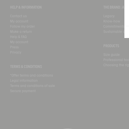
HELP & INFORMATION
THE BRAND : A 
Contact us
Legacy
My account
Know-how
Follow my order
Commitments
Make a return
Sustainable de
Help & FAQ
My account
PRODUCTS
Press
Privacy
Size guide
Professional bo
Choosing the rig
TERMS & CONDITIONS
*Offer terms and conditions
Legal information
Terms and conditions of sale
Secure payment