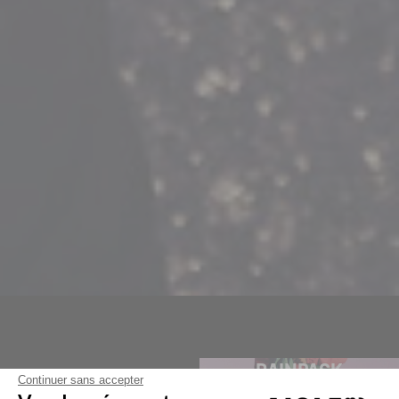
RAINPACK
Continuer sans accepter
RAINPACK DOG
RAINPACK WARM