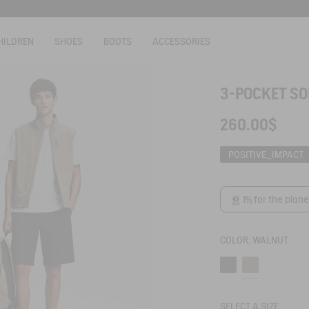
HILDREN
SHOES
BOOTS
ACCESSORIES
3-POCKET SO
260.00$
POSITIVE_IMPACT
1% for the plane
COLOR:
WALNUT
Noir
Walnut
SELECT A SIZE