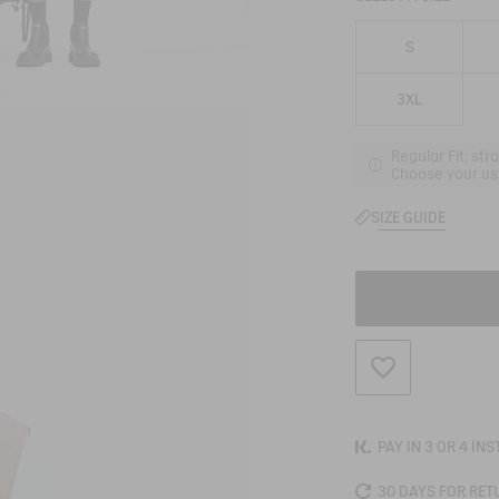
S
3XL
Regular Fit: str
Choose your usu
SIZE GUIDE
ADD TO WISHLIS
PAY IN 3 OR 4 IN
30 DAYS FOR RET