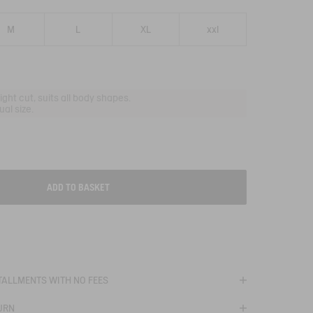
M
L
XL
xxl
aight cut, suits all body shapes.
al size.
ADD TO BASKET
T
STALLMENTS WITH NO FEES
URN