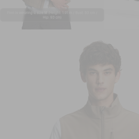
Finn is wearing a size M (Height: 1.91 m / Bust: 93 cm /
Hip: 93 cm)