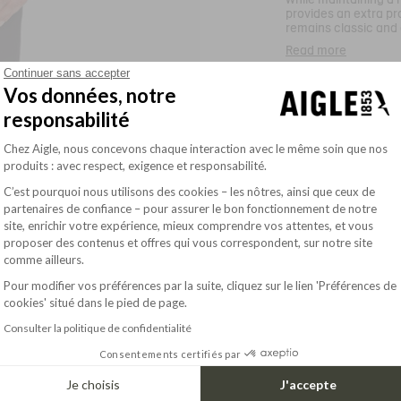
next level. This h
provides an extra pro
and breathable h
remains classic and
fabric allows you
Read more
Stand-up collar
and withstand light
- Sleeveless
effective windpr
Continuer sans accepter
SIZE & FIT
- 1 chest pocket with
with impressive t
Vos données, notre
- 2 side pockets with 
makes it well suit
- Jersey pocket linin
and comfortable 
responsabilité
COMPOSITION
- Centre zip
freedom of move
- Waist drawstring
Plateforme de Gestion du Consentement : Pe
Chez Aigle, nous concevons chaque interaction avec le même soin que nos
OUR COMMITMENTS
- BIRD print at botto
produits : avec respect, exigence et responsabilité.
Ref:
BS402
CARE INSTRUCTIONS
AIS26MFLE001
C’est pourquoi nous utilisons des cookies – les nôtres, ainsi que ceux de
partenaires de confiance – pour assurer le bon fonctionnement de notre
site, enrichir votre expérience, mieux comprendre vos attentes, et vous
Axeptio consent
proposer des contenus et offres qui vous correspondent, sur notre site
comme ailleurs.
Pour modifier vos préférences par la suite, cliquez sur le lien 'Préférences de
cookies' situé dans le pied de page.
Consulter la politique de confidentialité
Consentements certifiés par
Je choisis
J'accepte