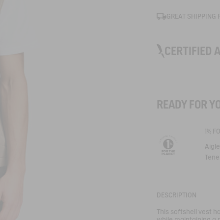
GREAT SHIPPING 
CERTIFIED 
SOFTSHEL
READY FOR Y
1% F
D
P
E
R
I
O
F
I
D
T
U
R
E
C
C
T
Aigl
Tene
Label
Softshell®
DESCRIPTION
Our best perform
This softshell vest h
Softshell® takes 
while maintaining a m