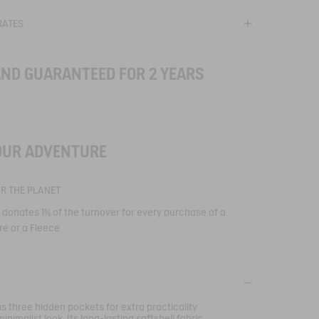
RATES
AND GUARANTEED FOR 2 YEARS
L®
OUR ADVENTURE
OR THE PLANET
e donates 1% of the turnover for every purchase of a
re or a Fleece
ing fleeces
as three hidden pockets for extra practicality
your fleece to the
inimalist look. Its long-lasting softshell fabric