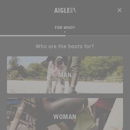
FOR WHO?
Find my boots
Who are the boots for?
MAN
WOMAN