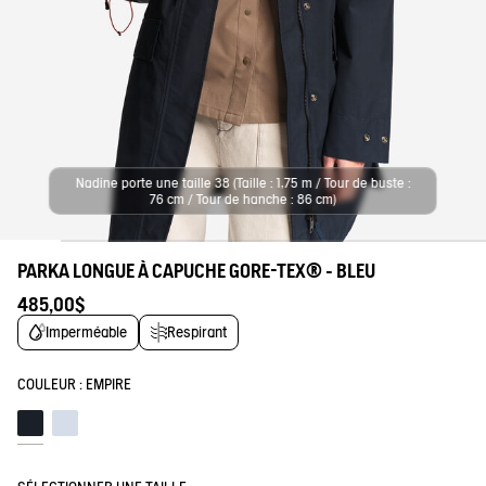
Nadine porte une taille 38 (Taille : 1,75 m / Tour de buste :
76 cm / Tour de hanche : 86 cm)
PARKA LONGUE À CAPUCHE GORE-TEX® - BLEU
485,00$
Imperméable
Respirant
COULEUR :
EMPIRE
Empire
Blue fog