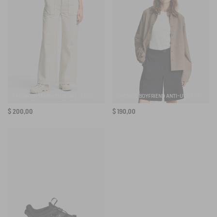
M’INSCRIRE À L’ALERTE
PANTALON MARIN EN SERGÉ LÉGER AVEC TAILLE RÉGLABLE
CHEMISE BOYFRIEND ANTI-UV DRY FAST TEXTILE®
$ 200,00
$ 190,00