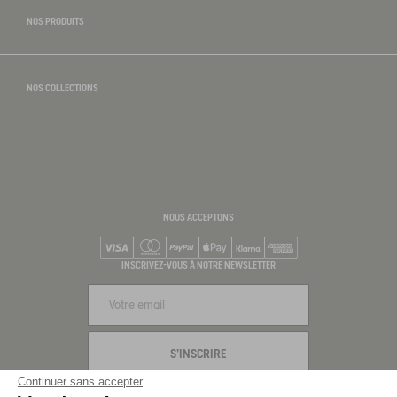
NOS PRODUITS
NOS COLLECTIONS
NOUS ACCEPTONS
Visa
Mastercard
PayPal
Apple Pay
Klarna
American Express
INSCRIVEZ-VOUS À NOTRE NEWSLETTER
S'INSCRIRE
Continuer sans accepter
NOUS SUIVRE