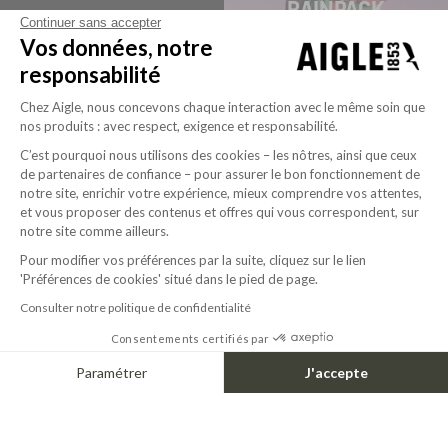
RAINPACK
Continuer sans accepter
RAINPACK CHIEN
RAINPACK WARM
Vos données, notre
responsabilité
Chez Aigle, nous concevons chaque interaction avec le même soin que
nos produits : avec respect, exigence et responsabilité.
C’est pourquoi nous utilisons des cookies – les nôtres, ainsi que ceux
de partenaires de confiance – pour assurer le bon fonctionnement de
notre site, enrichir votre expérience, mieux comprendre vos attentes,
et vous proposer des contenus et offres qui vous correspondent, sur
notre site comme ailleurs.
Pour modifier vos préférences par la suite, cliquez sur le lien
'Préférences de cookies' situé dans le pied de page.
Consulter notre politique de confidentialité
Consentements certifiés par
Paramétrer
J'accepte
Axeptio consent
Plateforme de Gestion du Consentement : Personnalisez vos Options
Notre plateforme vous permet d'adapter et de gérer vos paramètres de confide