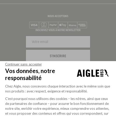
NOUS ACCEPTONS
Visa
Mastercard
PayPal
Apple Pay
Klarna
American Express
INSCRIVEZ-VOUS À NOTRE NEWSLETTER
S'INSCRIRE
Continuer sans accepter
NOUS SUIVRE
Vos données, notre
responsabilité
Chez Aigle, nous concevons chaque interaction avec le même soin que
nos produits : avec respect, exigence et responsabilité.
C’est pourquoi nous utilisons des cookies – les nôtres, ainsi que ceux
de partenaires de confiance – pour assurer le bon fonctionnement de
notre site, enrichir votre expérience, mieux comprendre vos attentes,
et vous proposer des contenus et offres qui vous correspondent, sur