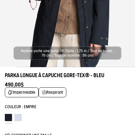
Nadine porte une taille 38 (Taille : 1,75 m / Tour de buste :
76 cm / Tour de hanche : 86 cm)
PARKA LONGUE À CAPUCHE GORE-TEX® - BLEU
490,00$
Imperméable
Respirant
COULEUR :
EMPIRE
Empire
Blue fog