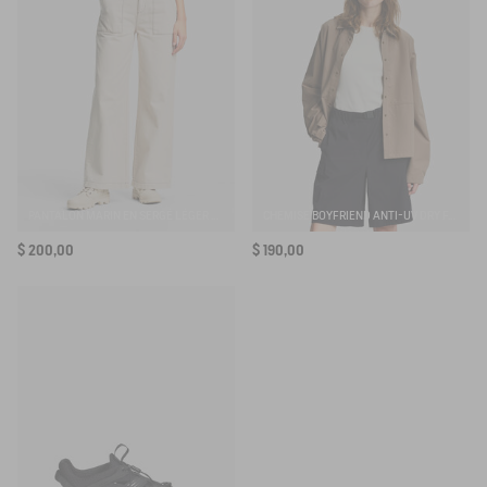
M’INSCRIRE À L’ALERTE
PANTALON MARIN EN SERGÉ LÉGER AVEC TAILLE RÉGLABLE
CHEMISE BOYFRIEND ANTI-UV DRY FAST TEXTILE®
$ 200,00
$ 190,00