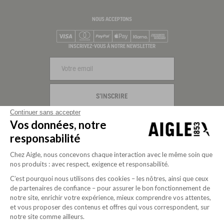
NOUS ACCEPTONS
Visa
Mastercard
PayPal
Apple Pay
Klarna
American Express
INSCRIVEZ-VOUS À NOTRE NEWSLETTER
S'INSCRIRE
Continuer sans accepter
NOUS SUIVRE
Vos données, notre
responsabilité
Chez Aigle, nous concevons chaque interaction avec le même soin que
nos produits : avec respect, exigence et responsabilité.
C’est pourquoi nous utilisons des cookies – les nôtres, ainsi que ceux
de partenaires de confiance – pour assurer le bon fonctionnement de
notre site, enrichir votre expérience, mieux comprendre vos attentes,
et vous proposer des contenus et offres qui vous correspondent, sur
notre site comme ailleurs.