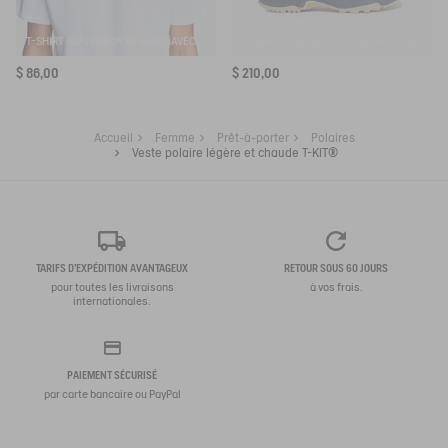
T-SHIRT 100% COTON MI-ÉPAIS AVEC BRODERIE BIRD - COUPE REGULAR
SNEAKERS GORE-TEX D'INSPIRATION TRAIL
$ 86,00
$ 210,00
Accueil
Femme
Prêt-à-porter
Polaires
Veste polaire légère et chaude T-KIT®
TARIFS D'EXPÉDITION AVANTAGEUX
RETOUR SOUS 60 JOURS
pour toutes les livraisons
à vos frais.
internationales.
PAIEMENT SÉCURISÉ
par carte bancaire ou PayPal