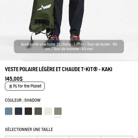
Ayce porte une taille 38 (Taille : 1,77 m / Tour de buste : 80
cm / Tour de hanche : 93 cm)
VESTE POLAIRE LÉGÈRE ET CHAUDE T-KIT® - KAKI
145,00$
1% for the Planet
COULEUR :
SHADOW
Schiste
Empire
Noir
Beetle
Lait
Shadow
SÉLECTIONNER UNE TAILLE