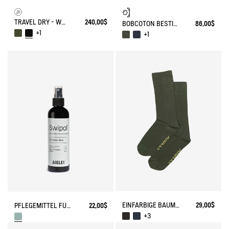
TRAVEL DRY - WASSERDICHTER RUCKSACK (25L)
240,00$
BOBCOTON BESTICKT UV-C®
86,00$
+1
+1
EINFARBIGE BAUMWOLLSOCKEN MADE IN FRANCE
29,00$
PFLEGEMITTEL FÜR STIEFEL
22,00$
+3