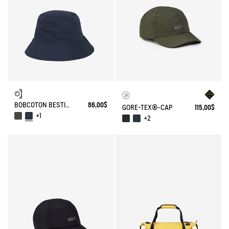
BOBCOTON BESTICKT UV-C®
86,00$
GORE-TEX®-CAP
115,00$
+1
+2