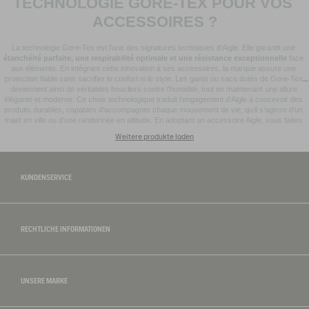
TECHNOLOGIE GORE-TEX POUR VOS 
ACCESSOIRES ?
La technologie Gore-Tex est l’une des signatures techniques d’Aigle. Elle garantit une 
étanchéité parfaite, une respirabilité optimale et une résistance exceptionnelle
 face 
aux éléments. En intégrant cette innovation à ses accessoires, la marque assure une 
protection fiable sans sacrifier le confort ni le style. Les gants ou sacs dotés de Gore-Tex 
deviennent ainsi de véritables boucliers contre l’humidité, tout en maintenant une allure 
élégante et moderne. Ce choix technologique traduit l’engagement d’Aigle à concevoir des 
produits durables, capables d’accompagner chaque mouvement de vie, qu’il s’agisse d’un 
trajet en ville ou d’une randonnée en altitude. En adoptant un accessoire Aigle, vous faites 
bien plus qu’un simple choix de style : vous affirmez un art de vivre. Chaque pièce, du 
Weitere produkte laden
foulard en coton au sac en cuir, célèbre une mode responsable, fonctionnelle et ancrée dans 
l’héritage français. Aigle réinvente l’essentiel, en signant des collections où élégance et 
performance avancent ensemble, pour que chaque tenue trouve son équilibre parfait entre 
authenticité et modernité.
KUNDENSERVICE
RECHTLICHE INFORMATIONEN
UNSERE MARKE