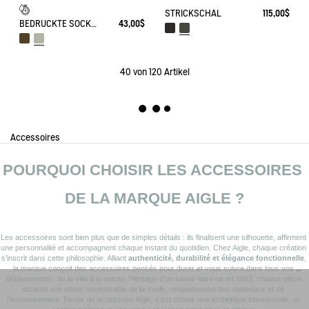
STRICKSCHAL
115,00$
BEDRUCKTE SOCKEN, HERGESTELLT IN FRANKREICH
43,00$
40
von 120 Artikel
Accessoires
POURQUOI CHOISIR LES ACCESSOIRES 
DE LA MARQUE AIGLE ?
Les accessoires sont bien plus que de simples détails : ils finalisent une silhouette, affirment 
une personnalité et accompagnent chaque instant du quotidien. Chez Aigle, chaque création 
s’inscrit dans cette philosophie. Alliant 
authenticité, durabilité et élégance fonctionnelle
, 
la marque conçoit des accessoires pensés pour durer et vous suivre dans tous vos 
déplacements, de la ville à la nature. Héritage d’un savoir-faire né en 1853, chaque pièce 
incarne une vision responsable de la mode, respectueuse des matériaux et de 
l’environnement. Porter un accessoire Aigle, c’est choisir une esthétique intemporelle, un 