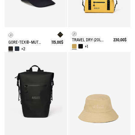
TRAVEL DRY (20L) - 100% WASSERDICHTE WOCHENENDTASCHE
230,00$
GORE-TEX®-MÜTZE
115,00$
+1
+2