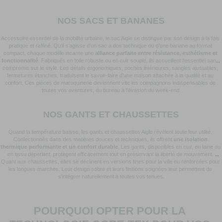
NOS SACS ET BANANES
Accessoire essentiel de la mobilité urbaine, le sac Aigle se distingue par son design à la fois 
pratique et raffiné. Qu’il s’agisse d’un sac à dos technique ou d’une banane au format 
compact, chaque modèle incarne une 
alliance parfaite entre résistance, esthétisme et 
fonctionnalité
. Fabriqués en toile robuste ou en cuir souple, ils accueillent l’essentiel sans 
compromis sur le style. Les détails ergonomiques, poches intérieures, sangles ajustables, 
fermetures étanches, traduisent le savoir-faire d’une maison attachée à la qualité et au 
confort. Ces pièces de maroquinerie deviennent vite les compagnons indispensables de 
toutes vos aventures, du bureau à l’évasion du week-end.
NOS GANTS ET CHAUSSETTES
Quand la température baisse, les gants et chaussettes Aigle révèlent toute leur utilité. 
Confectionnés dans des matières douces et techniques, ils offrent 
une isolation 
thermique performante et un confort durable
. Les gants, disponibles en cuir, en laine ou 
en tissu déperlant, protègent efficacement tout en préservant la liberté de mouvement. 
Quant aux chaussettes, elles se déclinent en versions fines pour la ville ou renforcées pour 
les longues marches. Leur design sobre et leurs finitions soignées leur permettent de 
s’intégrer naturellement à toutes vos tenues.
POURQUOI OPTER POUR LA 