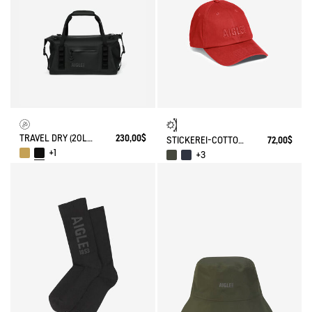
TRAVEL DRY (20L) - 100% WASSERDICHTE WOCHENENDTASCHE
230,00$
STICKEREI-COTTON-CAP
72,00$
+1
+3