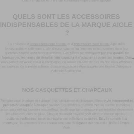
confort maîtrisé et une vraie cohérence entre style et éthique.
QUELS SONT LES ACCESSOIRES 
INDISPENSABLES DE LA MARQUE AIGLE 
?
La collection d’
accessoires pour homme
 et d’
accessoires pour femme
 Aigle mêle 
fonctionnalité et raffinement, afin d’accompagner les femmes et les hommes dans leur 
quotidien comme dans leurs aventures. Ces pièces se distinguent par leur 
qualité de 
fabrication, leur sens du détail et leur capacité à s’adapter à toutes les tenues
. Que 
vous partiez en week-end à la campagne, en balade en bord de mer ou que vous affrontiez 
les caprices de la météo urbaine, chaque accessoire Aigle apporte une touche d’élégance 
naturelle à votre look.
NOS CASQUETTES ET CHAPEAUX
Pensées pour protéger et sublimer, nos casquettes et chapeaux allient 
style intemporel et 
protection adaptée à chaque saison
. Les modèles en coton ciré ou en toile technique 
accompagnent les journées ensoleillées, tandis que les chapeaux imperméables deviennent 
les alliés des jours de pluie. Chaque détail est travaillé pour offrir un confort optimal : 
coutures renforcées, matières respirantes et finitions soignées. En ville comme à la 
montagne, ils apportent à votre tenue une note d’élégance décontractée, fidèle à l’esprit 
Aigle.