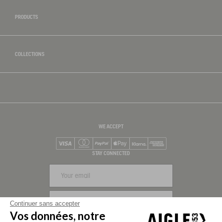
PRODUCTS
COLLECTIONS
WE ACCEPT
Visa
Mastercard
PayPal
Apple Pay
Klarna
American Express
STAY CONNECTED
SIGN UP
Continuer sans accepter
Vos données, notre