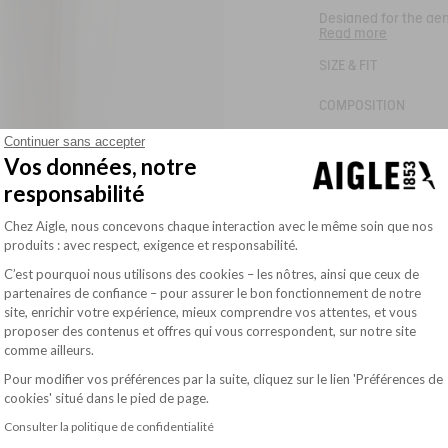
Designed for the gen
Read more
at the seaside or in 
Flexible and comfor
SIZE & FIT
- Durable lining
- Grip and cushionin
COMPOSITION
Ref:
S057C
ELIOSA BOTTIL
Continuer sans accepter
OUR COMMITMENTS
Vos données, notre
CARE INSTRUCTIONS
responsabilité
Plateforme de Gestion du Consentement : Pe
Chez Aigle, nous concevons chaque interaction avec le même soin que nos
produits : avec respect, exigence et responsabilité.
C’est pourquoi nous utilisons des cookies – les nôtres, ainsi que ceux de
partenaires de confiance – pour assurer le bon fonctionnement de notre
site, enrichir votre expérience, mieux comprendre vos attentes, et vous
Axeptio consent
proposer des contenus et offres qui vous correspondent, sur notre site
comme ailleurs.
Pour modifier vos préférences par la suite, cliquez sur le lien 'Préférences de
cookies' situé dans le pied de page.
Consulter la politique de confidentialité