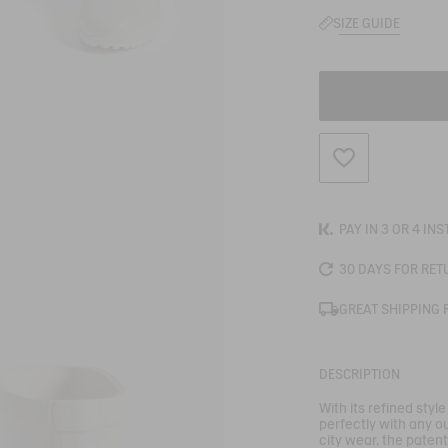
SIZE GUIDE
ADD TO WISHLIS
PAY IN 3 OR 4 IN
30 DAYS FOR RET
GREAT SHIPPING 
DESCRIPTION
With its refined style
perfectly with any ou
city wear, the paten