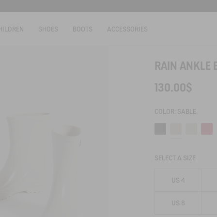
HILDREN
SHOES
BOOTS
ACCESSORIES
RAIN ANKLE B
130.00$
COLOR:
SABLE
Noir
Sable
Amande
Mage
SELECT A SIZE
US 4
US 8