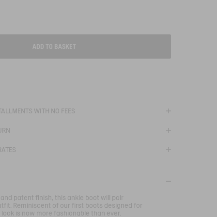
ADD TO BASKET
T
STALLMENTS WITH NO FEES
URN
RATES
 and patent finish, this ankle boot will pair
tfit. Reminiscent of our first boots designed for
t look is now more fashionable than ever.