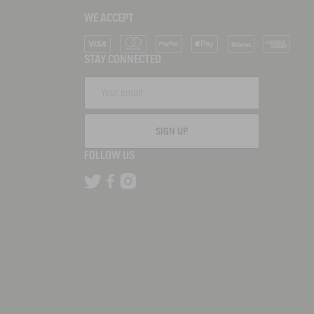
WE ACCEPT
Visa
Mastercard
PayPal
Apple Pay
Klarna
American Ex
STAY CONNECTED
SIGN UP
FOLLOW US