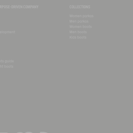
PURPOSE-DRIVEN COMPANY
COLLECTIONS
Women parkas
Men parkas
Women boots
velopment
Men boots
Kids boots
ots guide
ht boots