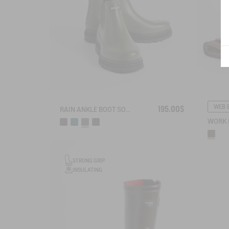
WEB 
195.00$
RAIN ANKLE BOOT SOFT RAIN
STRONG GRIP
INSULATING