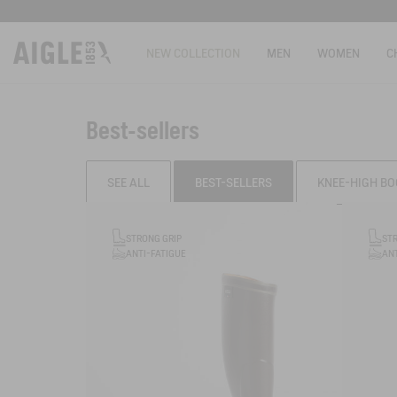
NEW COLLECTION
MEN
WOMEN
C
Best-sellers
SEE ALL
BEST-SELLERS
KNEE-HIGH BO
Filter & sort
STRONG GRIP
ST
ANTI-FATIGUE
ANT