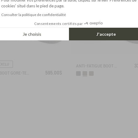
Pour modifier vos préférences par la suite, cliquez sur le lien 'Préférences de
cookies' situé dans le pied de page.
Consulter la politique de confidentialité
Consentements certifiés par
Je choisis
J'accepte
EXCLU
3
ANTI-FATIGUE BOOT PARCOURS 2.0 ADJUSTABLE NEOPRENE-LINED
595.00$
WORK BOOT GORE-TEX INVERSS IN GRAINED LEATHER FUR-LINED