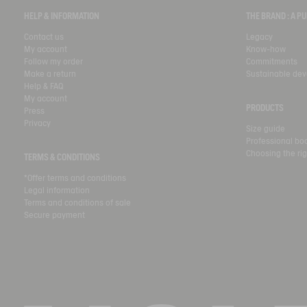
HELP & INFORMATION
THE BRAND : A 
Contact us
Legacy
My account
Know-how
Follow my order
Commitments
Make a return
Sustainable de
Help & FAQ
My account
PRODUCTS
Press
Privacy
Size guide
Professional bo
Choosing the rig
TERMS & CONDITIONS
*Offer terms and conditions
Legal information
Terms and conditions of sale
Secure payment