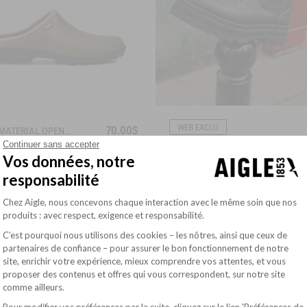
WEB EXCLU
70.00$
DUAL-MATERIAL OPEN CLOG, DESIGNED FOR HEAVY-DUTY USE
Continuer sans accepter
1
RAIN ANKLE BOOT SOFT RAIN
Vos données, notre
responsabilité
Plateforme de Gestion du Consentement : Pe
RY WARM
STRONG GRIP
Chez Aigle, nous concevons chaque interaction avec le même soin que nos
INSULATING
produits : avec respect, exigence et responsabilité.
C’est pourquoi nous utilisons des cookies – les nôtres, ainsi que ceux de
partenaires de confiance – pour assurer le bon fonctionnement de notre
site, enrichir votre expérience, mieux comprendre vos attentes, et vous
Axeptio consent
proposer des contenus et offres qui vous correspondent, sur notre site
comme ailleurs.