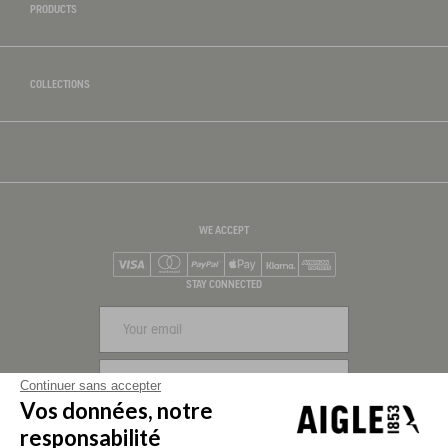
PRODUCTS
COLLECTIONS
WE ACCEPT
Visa
Mastercard
PayPal
Apple Pay
Klarna
American Express
STAY CONNECTED
SIGN UP
Continuer sans accepter
Vos données, notre
FOLLOW US
responsabilité