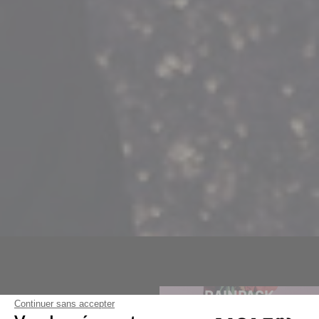
RAINPACK
Continuer sans accepter
RAINPACK DOG
RAINPACK WARM