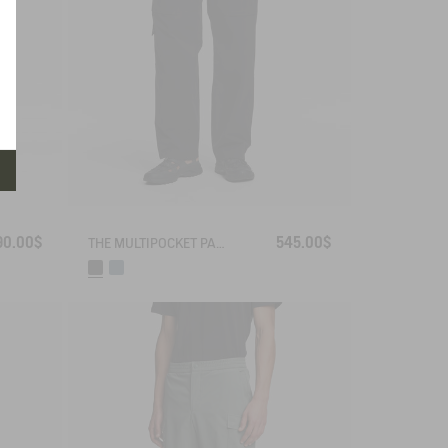
90.00$
545.00$
THE MULTIPOCKET PANTS AIGLE EXPERIENCE BY ÉTUDES