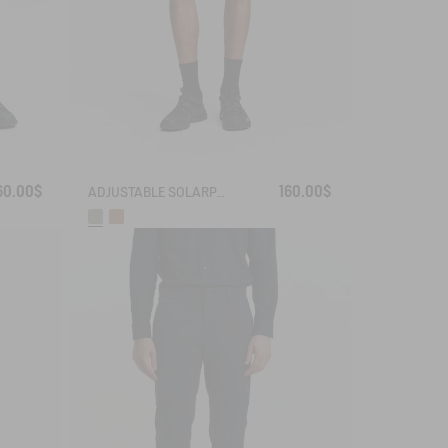
60.00$
160.00$
ADJUSTABLE SOLARPACK SHORTS WITH POCKET COOLTOUCH DRY FAST TEXTILE® COOLTOUCH® UV-C®