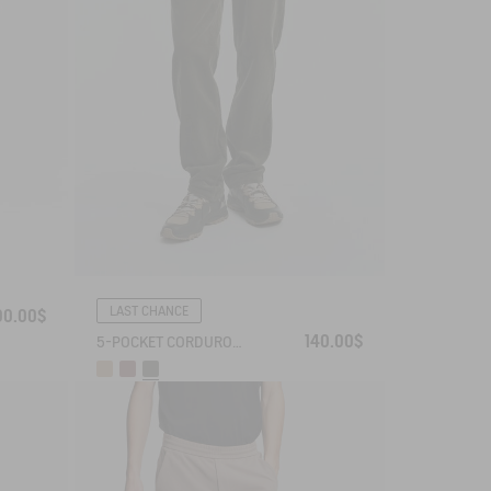
LAST CHANCE
00.00$
140.00$
5-POCKET CORDUROY JEANS