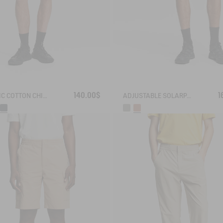
140.00$
1
CLASSIC COTTON CHINO SHORTS
ADJUSTABLE SOLARPACK SHORTS WITH POCKET COOLTOUCH DRY FAST TEXTILE® COOLTOUCH® UV-C®