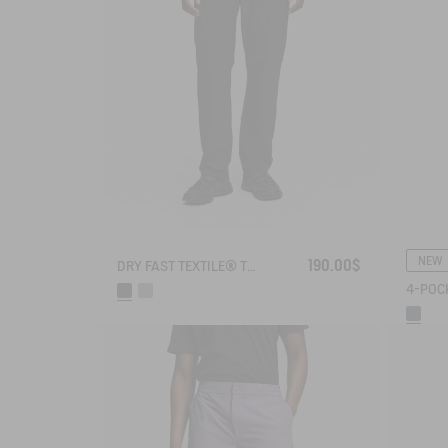
NEW
190.00$
DRY FAST TEXTILE® TECH PANTS WITH ZIPPED POCKETS