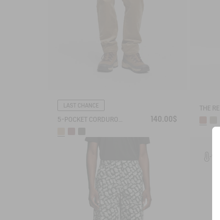
LAST CHANCE
140.00$
5-POCKET CORDUROY JEANS
WA