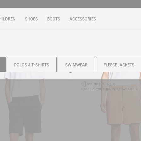
HILDREN
SHOES
BOOTS
ACCESSORIES
POLOS & T-SHIRTS
SWIMWEAR
FLEECE JACKETS
UV-C UP TO UPF 50+
KEEPS YOU COOL IN HOT WEATHER