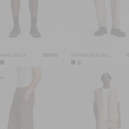
160.00$
1
WATER REPELLENT CARGO SHORTS
DRY FAST TEXTILE® TECH PANTS WITH ZIPPED POCKETS
RM