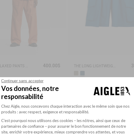
400.00$
3
THE RELAXED PANTS AIGLE EXPERIENCE BY ÉTUDES
THE LONG LIGHTWEIGHT SHORTS AIGLE EXPERIENCE BY ÉTUDES
Continuer sans accepter
Vos données, notre
responsabilité
RM
Plateforme de Gestion du Consentement : Pe
Chez Aigle, nous concevons chaque interaction avec le même soin que nos
produits : avec respect, exigence et responsabilité.
C’est pourquoi nous utilisons des cookies – les nôtres, ainsi que ceux de
partenaires de confiance – pour assurer le bon fonctionnement de notre
site, enrichir votre expérience, mieux comprendre vos attentes, et vous