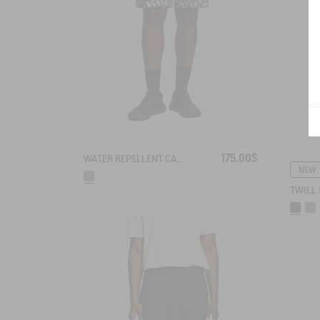
175.00$
WATER REPELLENT CARGO CAMO SHORTS
NEW