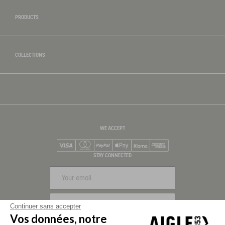
PRODUCTS
COLLECTIONS
WE ACCEPT
Visa
Mastercard
PayPal
Apple Pay
Klarna
American Express
STAY CONNECTED
SIGN UP
Continuer sans accepter
Vos données, notre