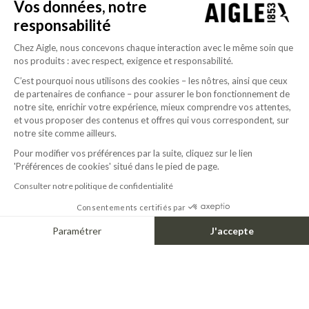
Vos données, notre
responsabilité
SHORT MTD® PARKA FISHTAI
RAINPACK MTD® & UV-C® 70
260.00$
Chez Aigle, nous concevons chaque interaction avec le même soin que
+1
nos produits : avec respect, exigence et responsabilité.
C’est pourquoi nous utilisons des cookies – les nôtres, ainsi que ceux
de partenaires de confiance – pour assurer le bon fonctionnement de
LIFEPROOF
notre site, enrichir votre expérience, mieux comprendre vos attentes,
et vous proposer des contenus et offres qui vous correspondent, sur
BUILT FOR EVERY TERRAIN, MADE FOR EVERYDAY FREEDOM
notre site comme ailleurs.
Pour modifier vos préférences par la suite, cliquez sur le lien
A signature born from terrain & elevation.
'Préférences de cookies' situé dans le pied de page.
A single gesture, traced by the ridge of a mountain.
A contour seen from above. A vision shaped by flight, clarity, and elevation. Rooted
Consulter notre politique de confidentialité
in nature, designed to endure, it embodies a life built to rise above.
Consentements certifiés par
A life in Aigle.
Paramétrer
J'accepte
Axeptio consent
DISCOVER
Plateforme de Gestion du Consentement : Personnalisez vos Options
Notre plateforme vous permet d'adapter et de gérer vos paramètres de confide