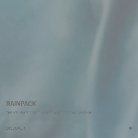
RAINPACK
THE MTD WATERPROOF JACKET, WINDPROOF AND ANTI-UV
DISCOVER