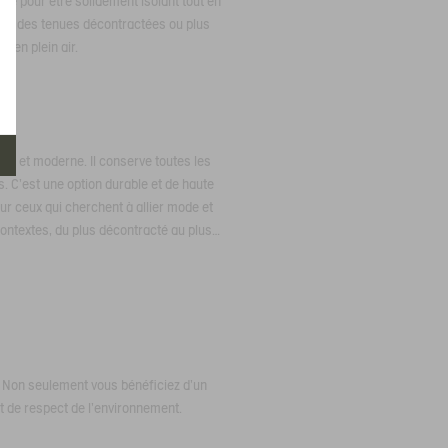
ricoté pour être solidement isolant tout en
 avec des tenues décontractées ou plus
s en plein air.
ant et moderne. Il conserve toutes les
s. C'est une option durable et de haute
ur ceux qui cherchent à allier mode et
contextes, du plus décontracté au plus
e. Non seulement vous bénéficiez d'un
et de respect de l'environnement.