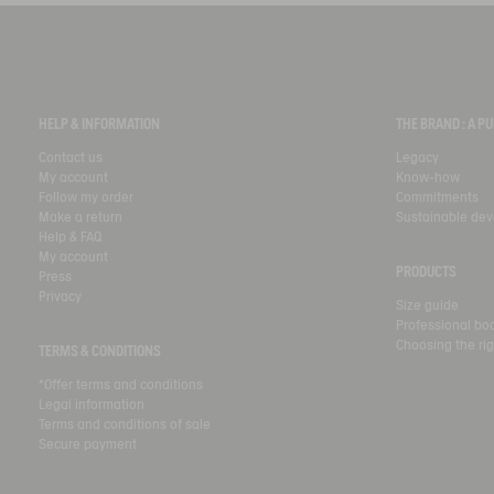
HELP & INFORMATION
THE BRAND : A 
Contact us
Legacy
My account
Know-how
Follow my order
Commitments
Make a return
Sustainable de
Help & FAQ
My account
PRODUCTS
Press
Privacy
Size guide
Professional bo
Choosing the rig
TERMS & CONDITIONS
*Offer terms and conditions
Legal information
Terms and conditions of sale
Secure payment