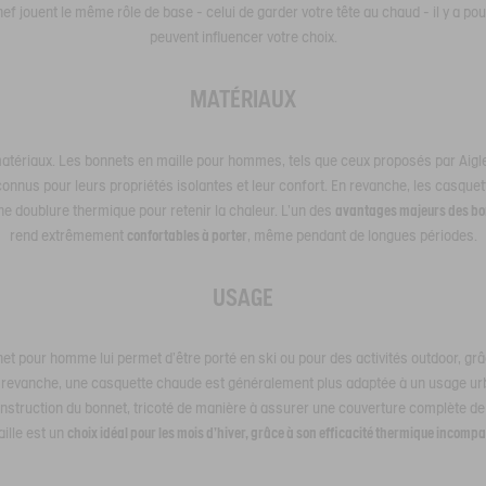
f jouent le même rôle de base - celui de garder votre tête au chaud - il y a p
peuvent influencer votre choix.
MATÉRIAUX
ériaux. Les bonnets en maille pour hommes, tels que ceux proposés par Aigle, 
connus pour leurs propriétés isolantes et leur confort. En revanche, les casqu
une doublure thermique pour retenir la chaleur. L'un des
avantages majeurs des bon
rend extrêmement
confortables à porter
, même pendant de longues périodes.
USAGE
net pour homme lui permet d'être porté en ski ou pour des activités outdoor, grâ
n revanche, une casquette chaude est généralement plus adaptée à un usage urb
onstruction du bonnet, tricoté de manière à assurer une couverture complète de la
ille est un
choix idéal pour les mois d'hiver, grâce à son efficacité thermique incompa