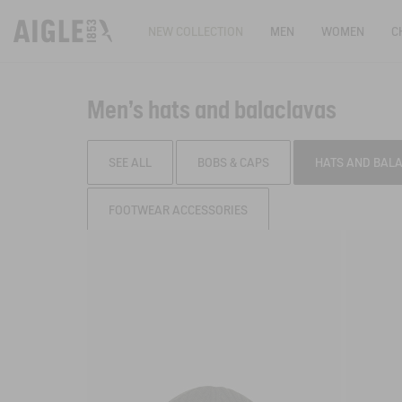
NEW COLLECTION
MEN
WOMEN
C
Men's hats and balaclavas
SEE ALL
BOBS & CAPS
HATS AND BAL
FOOTWEAR ACCESSORIES
Filter & sort