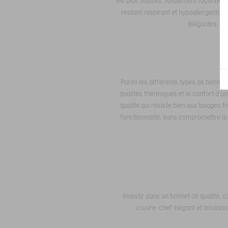
les plus basses. Totalement façonné e
restant respirant et hypoallergénique
élégantes. De 
Parmi les différents types de bonnets
qualités thermiques et le confort d'un
qualité qui résiste bien aux lavages f
fonctionnalité, sans compromettre le 
Investir dans un bonnet de qualité, 
couvre-chef élégant et tendance,