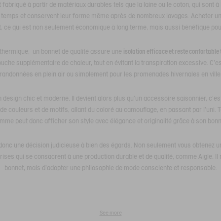
abriqué à partir de matériaux durables tels que la laine ou le coton, qui sont à
 du temps et conservent leur forme même après de nombreux lavages. Acheter un 
, ce qui est non seulement économique à long terme, mais aussi bénéfique pou
 thermique, un bonnet de qualité assure une
isolation efficace et reste confortable 
uche supplémentaire de chaleur, tout en évitant la transpiration excessive. C'est
randonnées en plein air ou simplement pour les promenades hivernales en ville
n design chic et moderne. Il devient alors plus qu'un accessoire saisonnier, c'es
de couleurs et de motifs, allant du coloré au camouflage, en passant par l'uni. 
mme peut donc afficher son style avec élégance et originalité grâce à son bonn
 donc une décision judicieuse à bien des égards. Non seulement vous obtenez un
ises qui se consacrent à une production durable et de qualité, comme Aigle. Il 
bonnet, mais d'adopter une philosophie de mode consciente et responsable.
See more