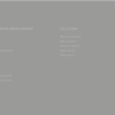
PURPOSE-DRIVEN COMPANY
COLLECTIONS
Women parkas
Men parkas
Women boots
velopment
Men boots
Kids boots
ots guide
ht boots