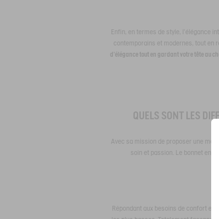
Enfin, en termes de style, l'élégance i
contemporains et modernes, tout en rest
d'élégance tout en gardant votre tête au c
QUELS SONT LES DIF
Avec sa mission de proposer une mode 
soin et passion. Le bonnet en ma
Répondant aux besoins de confort et de 