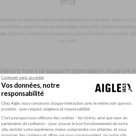
STYLE
ntemporelle du bonnet en maille le rend adaptable à tous les looks, du sportif a
ant fidèles à leur héritage de maître bottier depuis 1853. Quel que soit votre s
haud
. À l'inverse, une casquette chaude est souvent considérée comme plus info
ou sportif.
FÉRENTS TYPES DE BONNETS DISPONIBLES POUR LES 
Continuer sans accepter
Vos données, notre
plus durable et son expertise acquise depuis 1853, Aigle propose une variété
responsabilité
ille et le bonnet à revers représentent deux choix populaires qui séduisent par
Plateforme de Gestion du Consentement : Pe
Chez Aigle, nous concevons chaque interaction avec le même soin que nos
produits : avec respect, exigence et responsabilité.
BONNET EN MAILLE
C’est pourquoi nous utilisons des cookies – les nôtres, ainsi que ceux de
partenaires de confiance – pour assurer le bon fonctionnement de notre
site, enrichir votre expérience, mieux comprendre vos attentes, et vous
chaleur de l'hiver, l
e bonnet en maille homme
d'Aigle est l'accessoire indispensa
Axeptio consent
proposer des contenus et offres qui vous correspondent, sur notre site