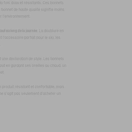
 la fois doux et résistants. Ces bonnets
bonnet de haute qualité signifie moins
r l'environnement.
tout au long de la journée
. La doublure en
 l'accessoire parfait pour le ski, les
.
t une déclaration de style. Les bonnets
Tout en gardant ses oreilles au chaud, un
et.
 produit résistant et confortable, mais
ne s'agit pas seulement d'acheter un