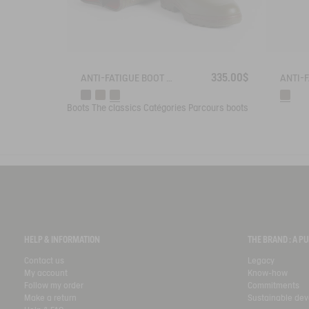
335.00$
ANTI-FATIGUE BOOT PARCOURS 2.0 ADJUSTABLE NEOPRENE-LINED
Boots
The classics
Catégories
Parcours boots
HELP & INFORMATION
THE BRAND : A 
Contact us
Legacy
My account
Know-how
Follow my order
Commitments
Make a return
Sustainable de