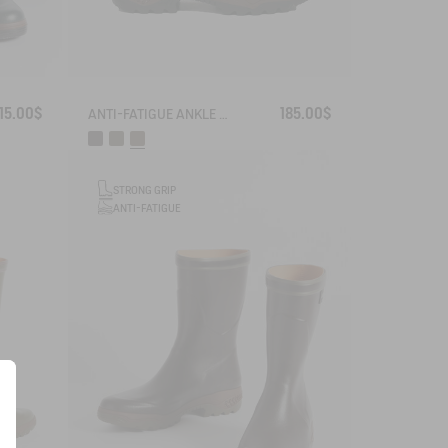
15.00$
185.00$
ANTI-FATIGUE ANKLE BOOT PARCOURS 2.0
STRONG GRIP
ANTI-FATIGUE