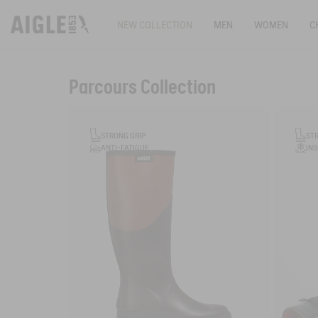
NEW COLLECTION
MEN
WOMEN
C
Parcours Collection
Filter & sort
STRONG GRIP
ST
ANTI-FATIGUE
IN