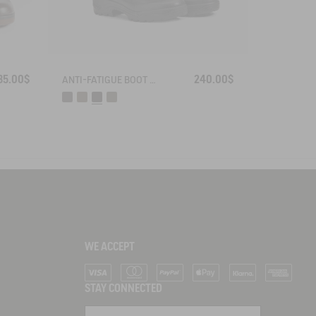
35.00$
240.00$
ANTI-FATIGUE BOOT PARCOURS 2.0 ADJUSTABLE
WE ACCEPT
Visa
Mastercard
PayPal
Apple Pay
Klarna
American Ex
STAY CONNECTED