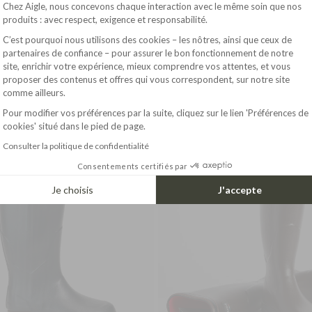
Plateforme de Gestion du Consentement : Pe
Chez Aigle, nous concevons chaque interaction avec le même soin que nos
produits : avec respect, exigence et responsabilité.
C’est pourquoi nous utilisons des cookies – les nôtres, ainsi que ceux de
partenaires de confiance – pour assurer le bon fonctionnement de notre
site, enrichir votre expérience, mieux comprendre vos attentes, et vous
Axeptio consent
195.00$
2
ANTI-FATIGUE ANKLE BOOT PARCOURS 2.0
ANTI-FATIGUE BOOT PARCOURS 2.0
proposer des contenus et offres qui vous correspondent, sur notre site
comme ailleurs.
Pour modifier vos préférences par la suite, cliquez sur le lien 'Préférences de
cookies' situé dans le pied de page.
RONG GRIP
STRONG GRIP
SULATING
INSULATING
Consulter la politique de confidentialité
Consentements certifiés par
Je choisis
J'accepte