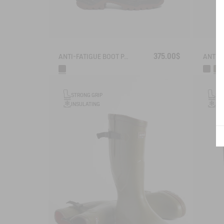
375.00$
ANTI-FATIGUE BOOT PARCOURS 2.0 ADJUSTABLE LEATHER-LINED
STRONG GRIP
ST
INSULATING
IN