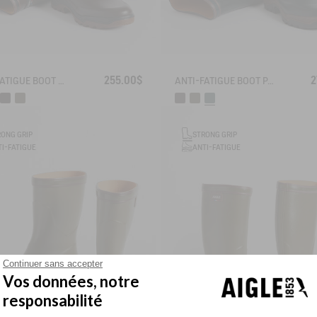
255.00$
2
ANTI-FATIGUE BOOT PARCOURS 2.0 ADJUSTABLE
ANTI-FATIGUE BOOT PARCOURS 2.0
RONG GRIP
STRONG GRIP
I-FATIGUE
ANTI-FATIGUE
Continuer sans accepter
Vos données, notre
responsabilité