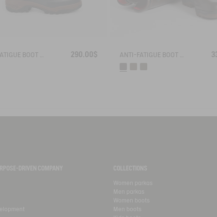
290.00$
3
ANTI-FATIGUE BOOT PARCOURS 2.0 NEOPRENE-LINED WITH FULL ZIP
ANTI-FATIGUE BOOT PARCOURS 2.0 ADJUSTABLE NEOPRENE-LINED
PURPOSE-DRIVEN COMPANY
COLLECTIONS
Women parkas
Men parkas
Women boots
velopment
Men boots