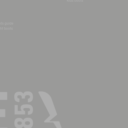
Kids boots
ots guide
ht boots