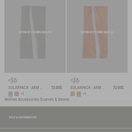
VICTIM OF ITS OWN SUCCESS
VICTIM OF ITS OWN SUCCESS
SOLARPACK : ARM SLEEVES UV-C® DRY FAST TEXTILE®
72.00$
SOLARPACK : ARM SLEEVES UV-C® DRY FAST TEXTILE®
72.00$
+1
+1
Women
Accessories
Scarves & Gloves
HELP & INFORMATION