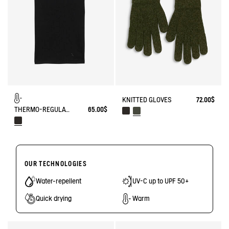
KNITTED GLOVES
72.00$
THERMO-REGULATING NECK WARMER
65.00$
OUR TECHNOLOGIES
Water-repellent
UV-C up to UPF 50+
Quick drying
Warm