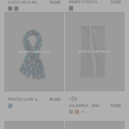
POWER STRETCH® TOUCHSCREEN GLOVES
72.00$
FLEECE NECK WARMER
58.00$
VICTIM OF ITS OWN SUCCESS
VICTIM OF ITS OWN SUCCESS
PRINTED SCARF AIGLE X DEYROLLE
115.00$
SOLARPACK : ARM SLEEVES UV-C® DRY FAST TEXTILE®
72.00$
+1