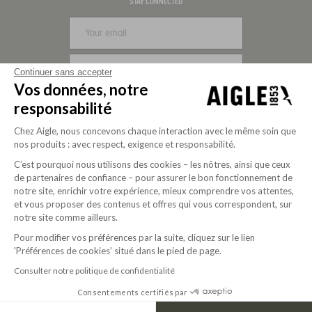
Visa
Mastercard
PayPal
Apple Pay
Klarna
American Express
STAY CONNECTED
SIGN UP
Continuer sans accepter
Vos données, notre
FOLLOW US
responsabilité
Chez Aigle, nous concevons chaque interaction avec le même soin que
nos produits : avec respect, exigence et responsabilité.
C’est pourquoi nous utilisons des cookies – les nôtres, ainsi que ceux
de partenaires de confiance – pour assurer le bon fonctionnement de
notre site, enrichir votre expérience, mieux comprendre vos attentes,
et vous proposer des contenus et offres qui vous correspondent, sur
notre site comme ailleurs.
Pour modifier vos préférences par la suite, cliquez sur le lien
'Préférences de cookies' situé dans le pied de page.
Purpose-driven company since 2020
Consulter notre politique de confidentialité
Consentements certifiés par
© 2026 Aigle
USD | EN