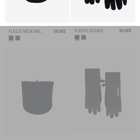
FLEECE GLOVES
86.00$
FLEECE NECK WARMER
58.00$