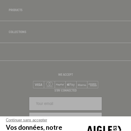
PRODUCTS
COLLECTIONS
WE ACCEPT
Visa
Mastercard
PayPal
Apple Pay
Klarna
American Express
STAY CONNECTED
SIGN UP
Continuer sans accepter
Vos données, notre