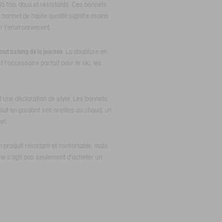
 la fois doux et résistants. Ces bonnets
bonnet de haute qualité signifie moins
r l'environnement.
tout au long de la journée
. La doublure en
 l'accessoire parfait pour le ski, les
.
t une déclaration de style. Les bonnets
Tout en gardant ses oreilles au chaud, un
et.
 produit résistant et confortable, mais
ne s'agit pas seulement d'acheter un