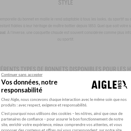
STYLE
ntemporelle du bonnet en maille le rend adaptable à tous les looks, du sportif a
ant fidèles à leur héritage de maître bottier depuis 1853. Quel que soit votre s
haud
. À l'inverse, une casquette chaude est souvent considérée comme plus info
ou sportif.
FÉRENTS TYPES DE BONNETS DISPONIBLES POUR LES 
Continuer sans accepter
Vos données, notre
plus durable et son expertise acquise depuis 1853, Aigle propose une variété
responsabilité
ille et le bonnet à revers représentent deux choix populaires qui séduisent par
Plateforme de Gestion du Consentement : Pe
Chez Aigle, nous concevons chaque interaction avec le même soin que nos
produits : avec respect, exigence et responsabilité.
BONNET EN MAILLE
C’est pourquoi nous utilisons des cookies – les nôtres, ainsi que ceux de
partenaires de confiance – pour assurer le bon fonctionnement de notre
site, enrichir votre expérience, mieux comprendre vos attentes, et vous
chaleur de l'hiver, l
e bonnet en maille homme
d'Aigle est l'accessoire indispensa
Axeptio consent
proposer des contenus et offres qui vous correspondent, sur notre site