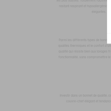
les plus basses. Totalement façonné e
restant respirant et hypoallergénique
élégantes. De 
Parmi les différents types de bonnets
qualités thermiques et le confort d'un
qualité qui résiste bien aux lavages f
fonctionnalité, sans compromettre le 
Investir dans un bonnet de qualité, 
couvre-chef élégant et tendance,