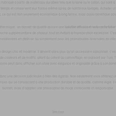
abriqué à partir de matériaux durables tels que la laine ou le coton, qui sont à
 du temps et conservent leur forme même après de nombreux lavages. Acheter un 
, ce qui est non seulement économique à long terme, mais aussi bénéfique pou
 thermique, un bonnet de qualité assure une
isolation efficace et reste confortable 
uche supplémentaire de chaleur, tout en évitant la transpiration excessive. C'est
randonnées en plein air ou simplement pour les promenades hivernales en ville
n design chic et moderne. Il devient alors plus qu'un accessoire saisonnier, c'es
de couleurs et de motifs, allant du coloré au camouflage, en passant par l'uni. 
mme peut donc afficher son style avec élégance et originalité grâce à son bonn
 donc une décision judicieuse à bien des égards. Non seulement vous obtenez un
ises qui se consacrent à une production durable et de qualité, comme Aigle. Il 
bonnet, mais d'adopter une philosophie de mode consciente et responsable.
See more