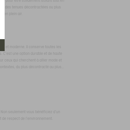
ricoté pour être solidement isolant tout en
 avec des tenues décontractées ou plus
s en plein air.
ant et moderne. Il conserve toutes les
s. C'est une option durable et de haute
ur ceux qui cherchent à allier mode et
contextes, du plus décontracté au plus
e. Non seulement vous bénéficiez d'un
et de respect de l'environnement.