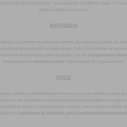
f jouent le même rôle de base - celui de garder votre tête au chaud - il y a p
peuvent influencer votre choix.
MATÉRIAUX
ériaux. Les bonnets en maille pour hommes, tels que ceux proposés par Aigle, 
connus pour leurs propriétés isolantes et leur confort. En revanche, les casqu
une doublure thermique pour retenir la chaleur. L'un des
avantages majeurs des bon
rend extrêmement
confortables à porter
, même pendant de longues périodes.
USAGE
net pour homme lui permet d'être porté en ski ou pour des activités outdoor, grâ
n revanche, une casquette chaude est généralement plus adaptée à un usage urb
onstruction du bonnet, tricoté de manière à assurer une couverture complète de la
ille est un
choix idéal pour les mois d'hiver, grâce à son efficacité thermique incompa