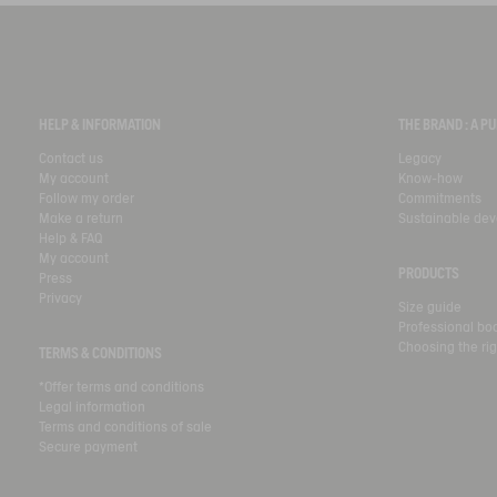
HELP & INFORMATION
THE BRAND : A 
Contact us
Legacy
My account
Know-how
Follow my order
Commitments
Make a return
Sustainable de
Help & FAQ
My account
PRODUCTS
Press
Privacy
Size guide
Professional bo
Choosing the rig
TERMS & CONDITIONS
*Offer terms and conditions
Legal information
Terms and conditions of sale
Secure payment