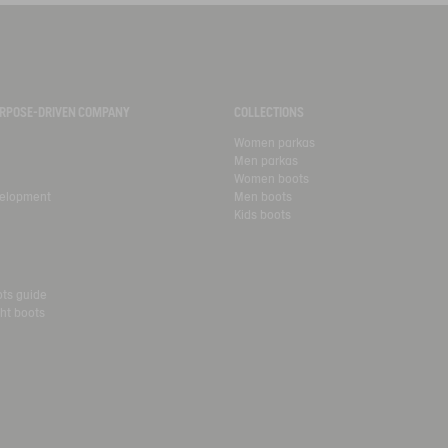
PURPOSE-DRIVEN COMPANY
COLLECTIONS
Women parkas
Men parkas
Women boots
velopment
Men boots
Kids boots
ots guide
ht boots