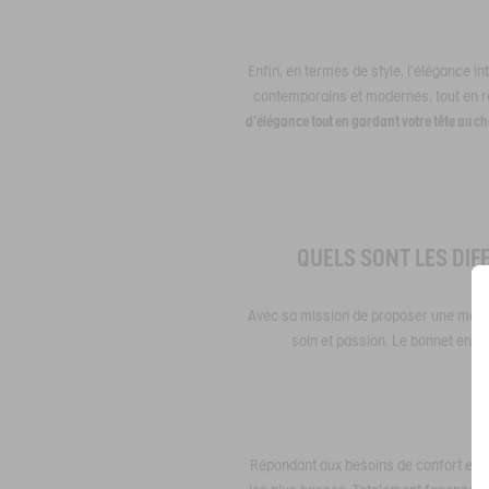
Enfin, en termes de style, l'élégance i
contemporains et modernes, tout en rest
d'élégance tout en gardant votre tête au c
QUELS SONT LES DIF
Avec sa mission de proposer une mode 
soin et passion. Le bonnet en ma
Répondant aux besoins de confort et de 