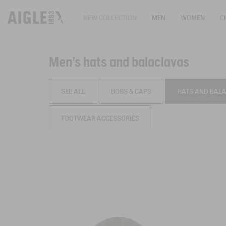
NEW COLLECTION
MEN
WOMEN
C
Men's hats and balaclavas
SEE ALL
BOBS & CAPS
HATS AND BAL
FOOTWEAR ACCESSORIES
Filter & sort