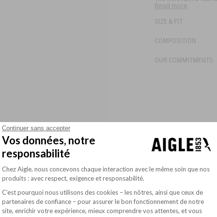
Read more
protection keeps you 
inspired by sportsw
SIZE & FIT
ensuring optimal visi
practicality - suppor
activities.
COMPOSITION
Integrated waistba
- Front and back yo
OUR COMMITMENTS
- 1 discreet pocket i
- Reflective Bird logo
Ref:
BQ142
AIS26WBOT007
Continuer sans accepter
Vos données, notre
responsabilité
Plateforme de Gestion du Consentement : Pe
Chez Aigle, nous concevons chaque interaction avec le même soin que nos
produits : avec respect, exigence et responsabilité.
C’est pourquoi nous utilisons des cookies – les nôtres, ainsi que ceux de
partenaires de confiance – pour assurer le bon fonctionnement de notre
site, enrichir votre expérience, mieux comprendre vos attentes, et vous
Axeptio consent