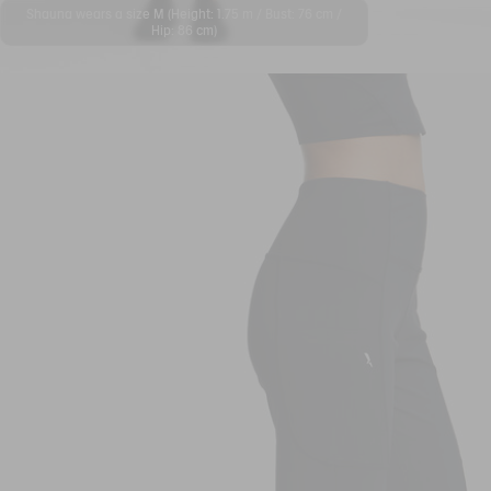
Shauna wears a size M (Height: 1.75 m / Bust: 76 cm /
Hip: 86 cm)