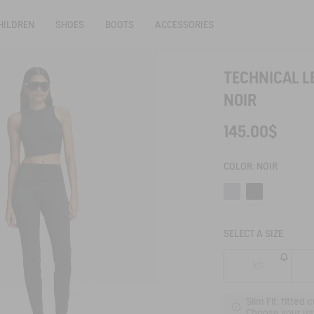
HILDREN
SHOES
BOOTS
ACCESSORIES
TECHNICAL L
NOIR
145.00$
COLOR:
NOIR
Dark lilas
Noir
SELECT A SIZE
XS
Slim Fit: fitted
Choose your usu