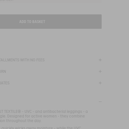
ADD TO BASKET
T
STALLMENTS WITH NO FEES
URN
RATES
T TEXTILE® - UVC - and antibacterial leggings - a
igle. Designed for active women - they combine
ion throughout the day.
c quickly wicks away moisture - while the UVC