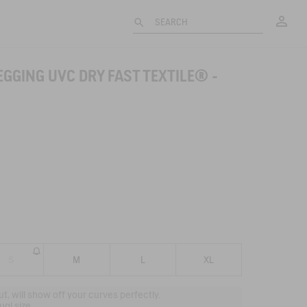
My
SEARCH
EGGING UVC DRY FAST TEXTILE® -
S
M
L
XL
 cut, will show off your curves perfectly.
al size.