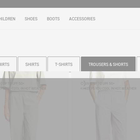
HILDREN
SHOES
BOOTS
ACCESSORIES
HIRTS
SHIRTS
T-SHIRTS
TROUSERS & SHORTS
C UP TO UPF 50+
UV-C UP TO UPF 50+
PS YOU COOL IN HOT WEATHER
KEEPS YOU COOL IN HOT WEATHER