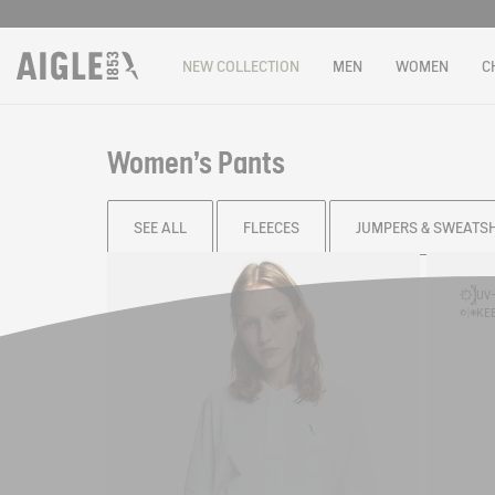
NEW COLLECTION
MEN
WOMEN
C
Women's Pants
SEE ALL
FLEECES
JUMPERS & SWEATS
Filter & sort
UV-
KEE