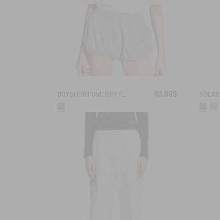
93,00$
BOYSHORT UVC DRY FAST TEXTILE® BY INDIA MAHDAVI