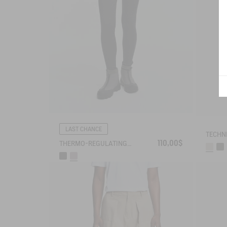
LAST CHANCE
110,00$
THERMO-REGULATING LEGGING