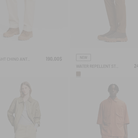
NEW
190,00$
STRAIGHT CHINO ANTI-UV DRY FAST TEXTILE® COOLMAX®
2
WATER REPELLENT STRAIGTH COTTON TROUSERS