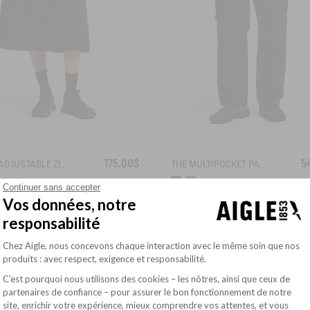
175,00$
5
2-IN-1 ADJUSTABLE ZIPPED SKIRT DRY FAST TEXTILE®
THE MULTIPOCKET PANTS AIGLE EXPERIENCE BY ÉTUDES
Continuer sans accepter
Vos données, notre
responsabilité
Plateforme de Gestion du Consentement : Pe
Chez Aigle, nous concevons chaque interaction avec le même soin que nos
produits : avec respect, exigence et responsabilité.
C’est pourquoi nous utilisons des cookies – les nôtres, ainsi que ceux de
partenaires de confiance – pour assurer le bon fonctionnement de notre
site, enrichir votre expérience, mieux comprendre vos attentes, et vous