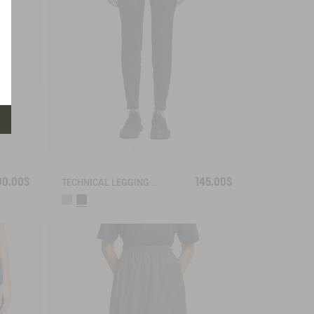
00,00$
145,00$
TECHNICAL LEGGING UVC DRY FAST TEXTILE®