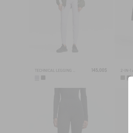
145,00$
TECHNICAL LEGGING UVC DRY FAST TEXTILE®