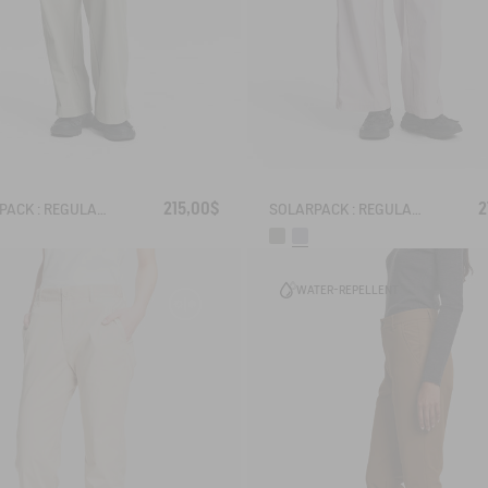
215,00$
2
SOLARPACK : REGULAR SIDE ZIP PANTS UV-C® DRY FAST TEXTILE® COOLTOUCH®
SOLARPACK : REGULAR SIDE ZIP PANTS UV-C® DRY FAST TEXTILE® COOLTOUCH®
WATER-REPELLENT