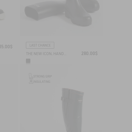
LAST CHANCE
15.00$
280.00$
THE NEW ICON, HANDMADE IN FRANCE
STRONG GRIP
INSULATING