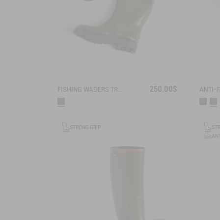
250.00$
FISHING WADERS TRUITE
STRONG GRIP
ST
ANT