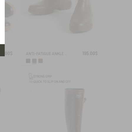
95.00$
195.00$
ANTI-FATIGUE ANKLE BOOT PARCOURS 2.0
STRONG GRIP
QUICK TO SLIP ON AND OFF