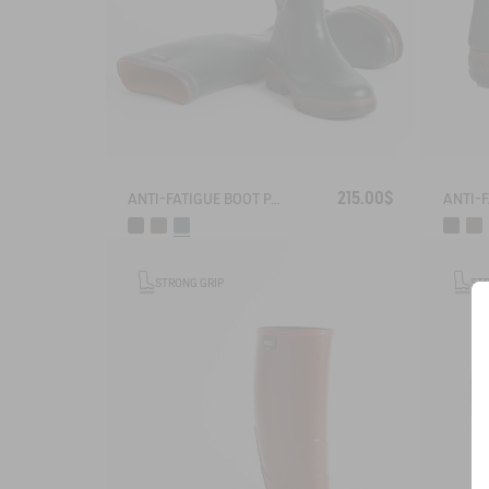
215.00$
ANTI-FATIGUE BOOT PARCOURS 2.0
STRONG GRIP
ST