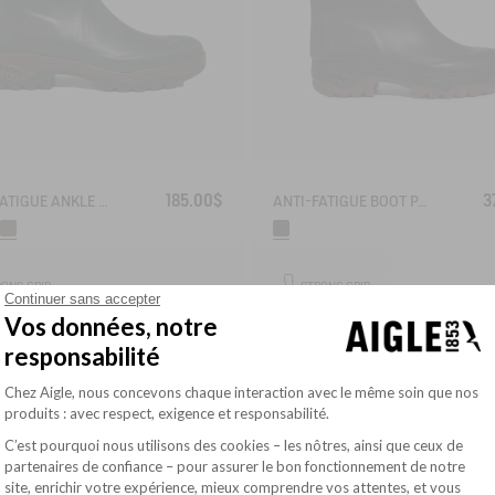
185.00$
3
ANTI-FATIGUE ANKLE BOOT PARCOURS 2.0
ANTI-FATIGUE BOOT PARCOURS 2.0 ADJUSTABLE LEATHER-LINED
RONG GRIP
STRONG GRIP
Continuer sans accepter
INSULATING
Vos données, notre
responsabilité
Plateforme de Gestion du Consentement : Pe
Chez Aigle, nous concevons chaque interaction avec le même soin que nos
produits : avec respect, exigence et responsabilité.
C’est pourquoi nous utilisons des cookies – les nôtres, ainsi que ceux de
partenaires de confiance – pour assurer le bon fonctionnement de notre
site, enrichir votre expérience, mieux comprendre vos attentes, et vous