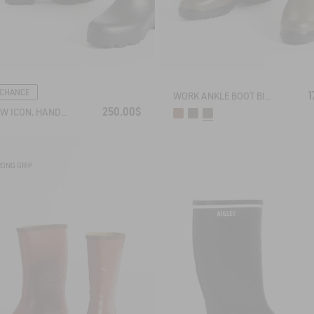
 CHANCE
1
WORK ANKLE BOOT BISON
250.00$
THE NEW ICON, HANDMADE IN FRANCE
RONG GRIP