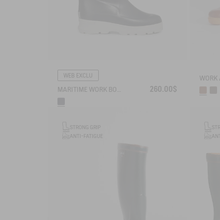
WEB EXCLU
260.00$
MARITIME WORK BOOT NAVIRA NEOMESH-LINED
STRONG GRIP
ST
ANTI-FATIGUE
ANT