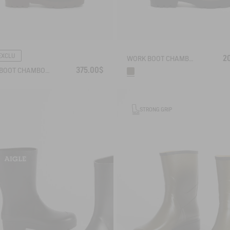
EXCLU
2
WORK BOOT CHAMBORD NEOMESH-LINED
375.00$
WORK BOOT CHAMBORD ADJUSTABLE LEATHER-LINED
STRONG GRIP