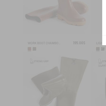
195.00$
WORK BOOT CHAMBORD
STRONG GRIP
ST
ANT