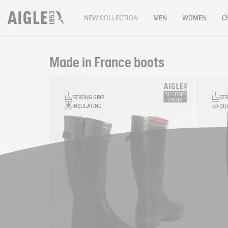
NEW COLLECTION
MEN
WOMEN
C
Made in France boots
Filter & sort
STRONG GRIP
ST
INSULATING
QUI