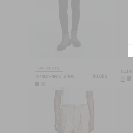
LAST CHANCE
110.00$
THERMO-REGULATING LEGGING