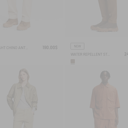
NEW
190.00$
STRAIGHT CHINO ANTI-UV DRY FAST TEXTILE® COOLMAX®
2
WATER REPELLENT STRAIGTH COTTON TROUSERS