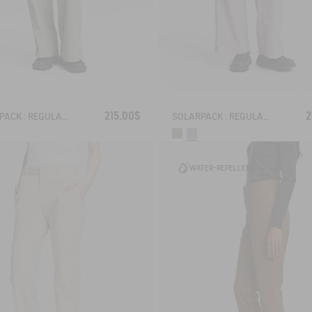
215.00$
2
SOLARPACK : REGULAR SIDE ZIP PANTS UV-C® DRY FAST TEXTILE® COOLTOUCH®
SOLARPACK : REGULAR SIDE ZIP PANTS UV-C® DRY FAST TEXTILE® COOLTOUCH®
WATER-REPELLENT