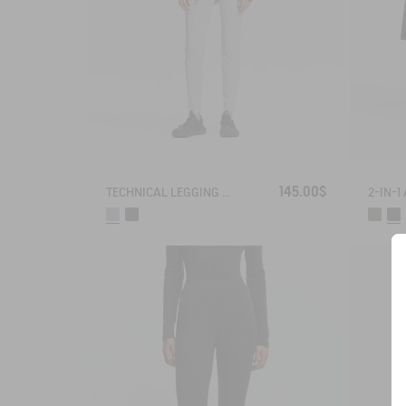
145.00$
TECHNICAL LEGGING UVC DRY FAST TEXTILE®