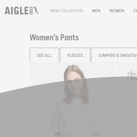
NEW COLLECTION
MEN
WOMEN
C
Women's Pants
SEE ALL
FLEECES
JUMPERS & SWEATS
Filter & sort
UV-
KEE