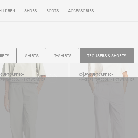
HILDREN
SHOES
BOOTS
ACCESSORIES
HIRTS
SHIRTS
T-SHIRTS
TROUSERS & SHORTS
C UP TO UPF 50+
UV-C UP TO UPF 50+
PS YOU COOL IN HOT WEATHER
KEEPS YOU COOL IN HOT WEATHER