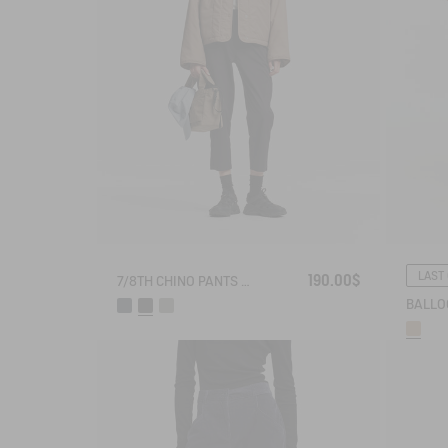
LAST
190.00$
7/8TH CHINO PANTS DRY FAST TEXTILE® COOLMAX®
BALLO