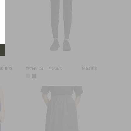
00.00$
145.00$
TECHNICAL LEGGING UVC DRY FAST TEXTILE®