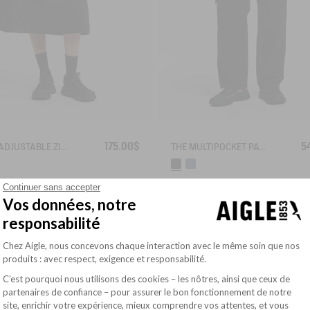
175.00$
5
2-IN-1 ADJUSTABLE ZIPPED SKIRT DRY FAST TEXTILE®
THE MULTIPOCKET PANTS AIGLE EXPERIENCE BY ÉTUDES
Continuer sans accepter
Vos données, notre
responsabilité
Plateforme de Gestion du Consentement : Pe
Chez Aigle, nous concevons chaque interaction avec le même soin que nos
produits : avec respect, exigence et responsabilité.
C’est pourquoi nous utilisons des cookies – les nôtres, ainsi que ceux de
partenaires de confiance – pour assurer le bon fonctionnement de notre
site, enrichir votre expérience, mieux comprendre vos attentes, et vous