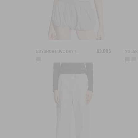
93.00$
BOYSHORT UVC DRY FAST TEXTILE® BY INDIA MAHDAVI