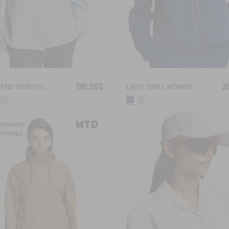
190.00$
2
BOYFRIEND SHIRT UVC DRY FAST TEXTILE®
LIGHT TWILL WORKWEAR JACKET
TERPROOF
EATHABLE