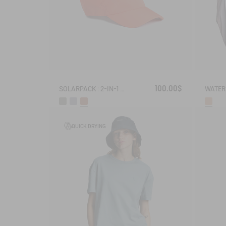
100.00$
SOLARPACK : 2-IN-1 WATER REPELLENT AND CAP UV-C®
QUICK DRYING