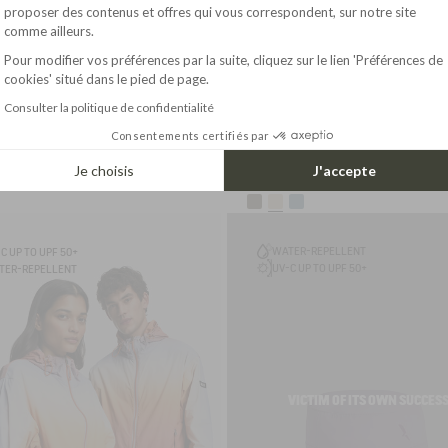
Axeptio consent
proposer des contenus et offres qui vous correspondent, sur notre site
comme ailleurs.
Pour modifier vos préférences par la suite, cliquez sur le lien 'Préférences de
cookies' situé dans le pied de page.
Consulter la politique de confidentialité
Consentements certifiés par
Je choisis
J'accepte
130.00$
1
LIGHT TWILL SAILOR SHORTS WITH ADJUSTABLE WAIST
WALKING SHOE TENERE
WATER-REPELLENT
C UP TO UPF 50+
UV-C UP TO UPF 50+
TER-REPELLENT
VICTIM OF ITS OWN SUCCES