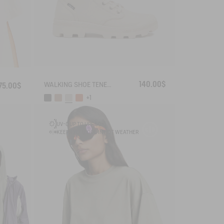
140.00$
WALKING SHOE TENERE
75.00$
+1
UV-C UP TO UPF 50+
KEEPS YOU COOL IN HOT WEATHER