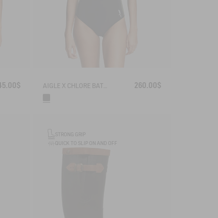
45.00$
260.00$
AIGLE X CHLORE BATHING SUIT​
STRONG GRIP
QUICK TO SLIP ON AND OFF