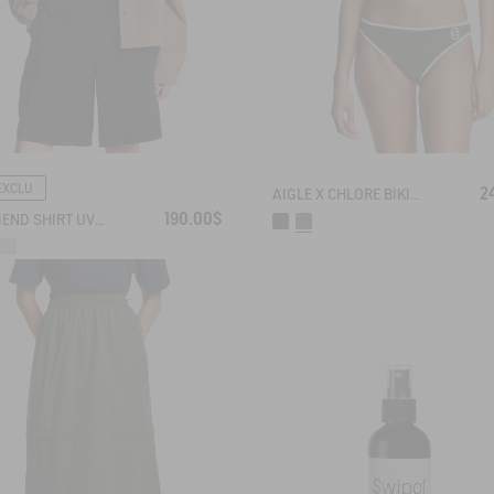
EXCLU
2
AIGLE X CHLORE BIKINI​ SET
190.00$
BOYFRIEND SHIRT UVC DRY FAST TEXTILE®