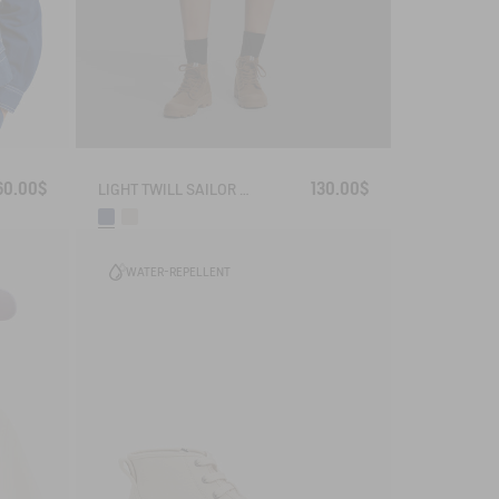
60.00$
130.00$
LIGHT TWILL SAILOR SHORTS WITH ADJUSTABLE WAIST
WATER-REPELLENT