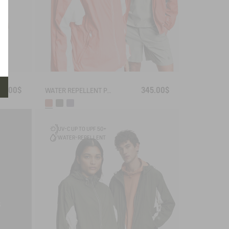
80.00$
345.00$
WATER REPELLENT PACKABLE SOLARPACK UV-C®
UV-C UP TO UPF 50+
WATER-REPELLENT
S