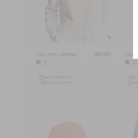
260.00$
LIGHT TWILL WORKWEAR JACKET
WATER-REPELLENT
UV-
UV-C UP TO UPF 50+
WA