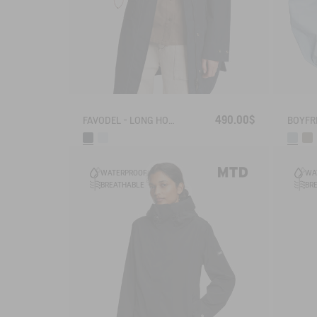
490.00$
FAVODEL - LONG HOODED PARKA GORE-TEX®
WATERPROOF
WA
BREATHABLE
BR