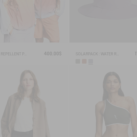
400.00$
1
WATER REPELLENT PACKABLE SOLARPACK JACKET WITH FADING EFFECT UV-C®
SOLARPACK : WATER REPELLENT DRAWSTRING HAT UV-C®