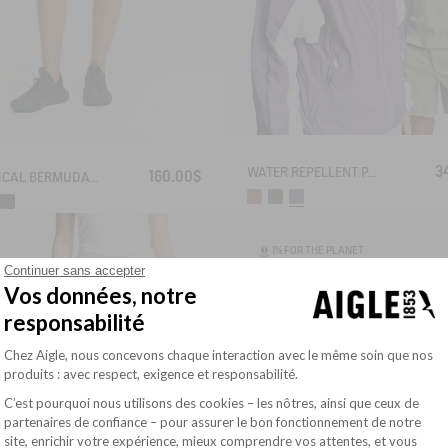
3
WATER REPELLENT PACKABLE SOLARPACK UV-C®
160.00$
TECHNICAL BERMUDA UVC DRY FAST TEXTILE®
1% FOR THE PLANET
Continuer sans accepter
Vos données, notre
responsabilité
Plateforme de Gestion du Consentement : Pe
Chez Aigle, nous concevons chaque interaction avec le même soin que nos
produits : avec respect, exigence et responsabilité.
C’est pourquoi nous utilisons des cookies – les nôtres, ainsi que ceux de
partenaires de confiance – pour assurer le bon fonctionnement de notre
site, enrichir votre expérience, mieux comprendre vos attentes, et vous