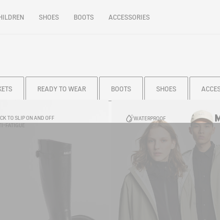
HILDREN
SHOES
BOOTS
ACCESSORIES
KETS
READY TO WEAR
BOOTS
SHOES
ACCE
CK TO SLIP ON AND OFF
WATERPROOF
I-FATIGUE