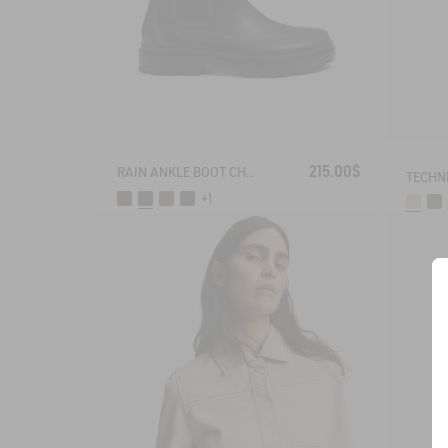
215.00$
RAIN ANKLE BOOT CHELSEA
+1