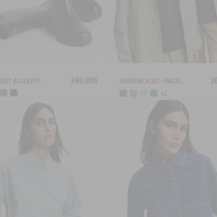
245.00$
2
RAIN BOOT AIGLENTINE
RAINPACK 90 - PACKABLE, UV-C® AND WATERPROOF LONG PARKA
+2