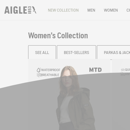
NEW COLLECTION
MEN
WOMEN
C
Women's Collection
SEE ALL
BEST-SELLERS
PARKAS & JAC
Filter & sort
QUI
WATERPROOF
ANT
BREATHABLE