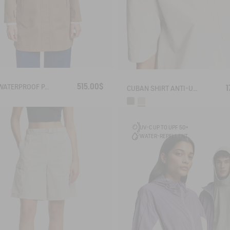
515.00$
LONG WATERPROOF PARKA WITH SLITS 3 LAYERS MTD®
1
CUBAN SHIRT ANTI-UV DRY FAST TEXTILE®
UV-C UP TO UPF 50+
WATER-REPELLENT