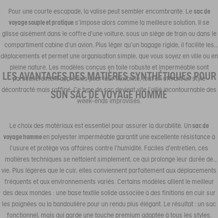
Pour une courte escapade, la valise peut sembler encombrante. Le
sac de
voyage souple et pratique
s’impose alors comme la meilleure solution. Il se
glisse aisément dans le coffre d’une voiture, sous un siège de train ou dans le
compartiment cabine d’un avion. Plus léger qu’un bagage rigide, il facilite les
déplacements et permet une organisation simple, que vous soyez en ville ou en
pleine nature. Les modèles conçus en toile robuste et imperméable sont
LES AVANTAGES DES MATIÈRES SYNTHÉTIQUES POUR
particulièrement appréciés pour leur flexibilité, tout en offrant un style
décontracté mais raffiné. Ce type de sac devient vite l’allié incontournable des
SON SAC DE VOYAGE HOMME
week-ends improvisés.
Le choix des matériaux est essentiel pour assurer la durabilité. Un
sac de
voyage homme
en polyester imperméable garantit une excellente résistance à
l’usure et protège vos affaires contre l’humidité. Faciles d’entretien, ces
matières techniques se nettoient simplement, ce qui prolonge leur durée de
vie. Plus légères que le cuir, elles conviennent parfaitement aux déplacements
fréquents et aux environnements variés. Certains modèles allient le meilleur
des deux mondes : une base textile solide associée à des finitions en cuir sur
les poignées ou la bandoulière pour un rendu plus élégant. Le résultat : un sac
fonctionnel, mais qui garde une touche premium adaptée à tous les styles.