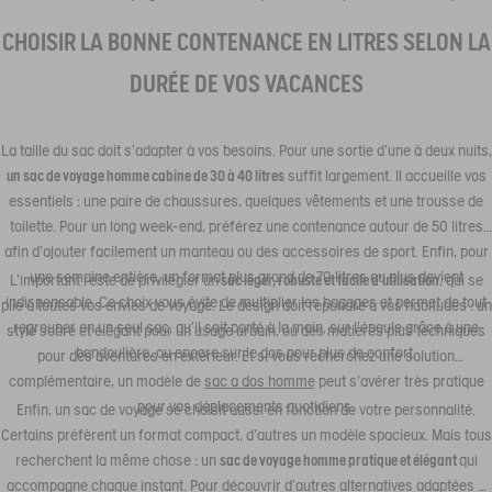
CHOISIR LA BONNE CONTENANCE EN LITRES SELON LA
DURÉE DE VOS VACANCES
La taille du sac doit s’adapter à vos besoins. Pour une sortie d’une à deux nuits,
un sac de voyage homme cabine de 30 à 40 litres
suffit largement. Il accueille vos
essentiels : une paire de chaussures, quelques vêtements et une trousse de
toilette. Pour un long week-end, préférez une contenance autour de 50 litres
afin d’ajouter facilement un manteau ou des accessoires de sport. Enfin, pour
une semaine entière, un format plus grand de 70 litres ou plus devient
L’important reste de privilégier un
sac léger, robuste et facile d’utilisation
, qui se
indispensable. Ce choix vous évite de multiplier les bagages et permet de tout
plie à toutes vos envies de voyage. Le design doit répondre à vos habitudes : un
regrouper en un seul sac, qu’il soit porté à la main, sur l’épaule grâce à une
style sobre et élégant pour un usage urbain, ou des matières plus techniques
bandoulière, ou encore sur le dos pour plus de confort.
pour des aventures en extérieur. Et si vous recherchez une solution
complémentaire, un modèle de
sac a dos homme
peut s’avérer très pratique
pour vos déplacements quotidiens.
Enfin, un sac de voyage se choisit aussi en fonction de votre personnalité.
Certains préfèrent un format compact, d’autres un modèle spacieux. Mais tous
recherchent la même chose : un
sac de voyage homme pratique et élégant
qui
accompagne chaque instant. Pour découvrir d’autres alternatives adaptées à