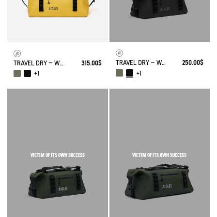
TRAVEL DRY – WATERPROOF DUFFEL BAG (35L) – AIRLINE FIT CARRY ON
250.00$
TRAVEL DRY – WATERPROOF DUFFEL BAG (75L)
315.00$
+1
+1
VICTIM OF ITS OWN SUCCESS
VICTIM OF ITS OWN SUCCESS