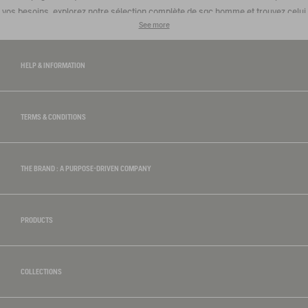
vos besoins, explorez notre sélection complète de
sac homme
et trouvez celui
See more
qui correspond parfaitement à votre style de vie.
HELP & INFORMATION
TERMS & CONDITIONS
THE BRAND : A PURPOSE-DRIVEN COMPANY
PRODUCTS
COLLECTIONS