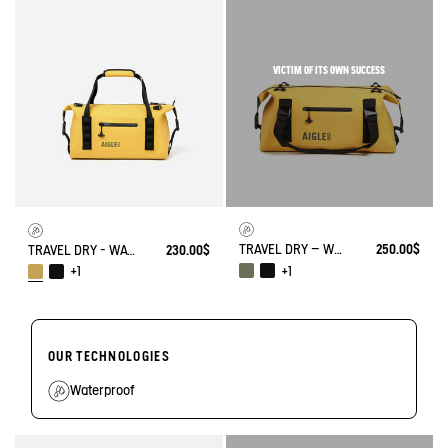
VICTIM OF ITS OWN SUCCESS
TRAVEL DRY – WATERPROOF DUFFEL BAG (35L) – AIRLINE FIT CARRY ON
250.00$
TRAVEL DRY - WATERPROOF WEEKENDER BAG (20L)
230.00$
+1
+1
OUR TECHNOLOGIES
Waterproof