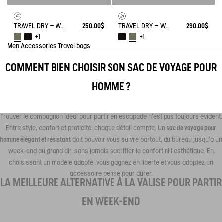
TRAVEL DRY – WATERPROOF DUFFEL BAG (35L) – AIRLINE FIT CARRY ON
250.00$
TRAVEL DRY – WATERPROOF DUFFEL BAG (55L)
290.00$
+1
+1
Men
Accessories
Travel bags
COMMENT BIEN CHOISIR SON SAC DE VOYAGE POUR
HOMME ?
Trouver le compagnon idéal pour partir en escapade n’est pas toujours évident.
Entre style, confort et praticité, chaque détail compte. Un
sac de voyage pour
homme élégant et résistant
doit pouvoir vous suivre partout, du bureau jusqu’à un
week-end au grand air, sans jamais sacrifier le confort ni l’esthétique. En
choisissant un modèle adapté, vous gagnez en liberté et vous adoptez un
accessoire pensé pour durer.
LA MEILLEURE ALTERNATIVE À LA VALISE POUR PARTIR
EN WEEK-END