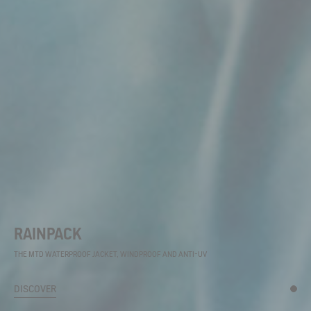
RAINPACK
THE MTD WATERPROOF JACKET, WINDPROOF AND ANTI-UV
DISCOVER