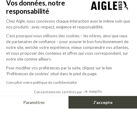
Vos données, notre
responsabilité
SHORT MTD® PARKA FISHTAI
RAINPACK MTD® & UV-C® 70
260.00$
Chez Aigle, nous concevons chaque interaction avec le même soin que
+1
nos produits : avec respect, exigence et responsabilité.
C’est pourquoi nous utilisons des cookies – les nôtres, ainsi que ceux
de partenaires de confiance – pour assurer le bon fonctionnement de
LIFEPROOF
notre site, enrichir votre expérience, mieux comprendre vos attentes,
et vous proposer des contenus et offres qui vous correspondent, sur
BUILT FOR EVERY TERRAIN, MADE FOR EVERYDAY FREEDOM
notre site comme ailleurs.
Pour modifier vos préférences par la suite, cliquez sur le lien
A signature born from terrain & elevation.
'Préférences de cookies' situé dans le pied de page.
A single gesture, traced by the ridge of a mountain.
A contour seen from above. A vision shaped by flight, clarity, and elevation. Rooted
Consulter notre politique de confidentialité
in nature, designed to endure, it embodies a life built to rise above.
Consentements certifiés par
A life in Aigle.
Paramétrer
J'accepte
Axeptio consent
DISCOVER
Plateforme de Gestion du Consentement : Personnalisez vos Options
Notre plateforme vous permet d'adapter et de gérer vos paramètres de confide