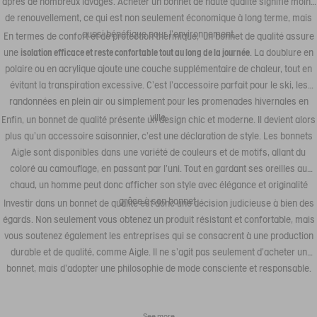
après de nombreux lavages. Acheter un bonnet de haute qualité signifie moins
de renouvellement, ce qui est non seulement économique à long terme, mais
aussi bénéfique pour l'environnement.
En termes de confort et de protection thermique, un bonnet de qualité assure
une
isolation efficace et reste confortable tout au long de la journée
. La doublure en
polaire ou en acrylique ajoute une couche supplémentaire de chaleur, tout en
évitant la transpiration excessive. C'est l'accessoire parfait pour le ski, les
randonnées en plein air ou simplement pour les promenades hivernales en
ville.
Enfin, un bonnet de qualité présente un design chic et moderne. Il devient alors
plus qu'un accessoire saisonnier, c'est une déclaration de style. Les bonnets
Aigle sont disponibles dans une variété de couleurs et de motifs, allant du
coloré au camouflage, en passant par l'uni. Tout en gardant ses oreilles au
chaud, un homme peut donc afficher son style avec élégance et originalité
grâce à son bonnet.
Investir dans un bonnet de qualité est donc une décision judicieuse à bien des
égards. Non seulement vous obtenez un produit résistant et confortable, mais
vous soutenez également les entreprises qui se consacrent à une production
durable et de qualité, comme Aigle. Il ne s'agit pas seulement d'acheter un
bonnet, mais d'adopter une philosophie de mode consciente et responsable.
See more