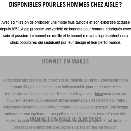
DISPONIBLES POUR LES HOMMES CHEZ AIGLE ?
Avec sa mission de proposer une mode plus durable et son expertise acquise
depuis 1853, Aigle propose une variété de bonnets pour homme, fabriqués avec
soin et passion. Le bonnet en maille et le bonnet à revers représentent deux
choix populaires qui séduisent par leur design et leur performance.
BONNET EN MAILLE
Répondant aux besoins de confort et de chaleur de l'hiver, l
e bonnet en maille
homme
d'Aigle est l'accessoire indispensable pour lutter contre les
températures les plus basses. Totalement façonné en
laine
ou en coton
, ce
couvre-chef est doux,
respirant et très confortable
. Il est tricoté pour être
solidement isolant tout en restant respirant et hypoallergénique. Son design
unisexe le rend également très polyvalent et il peut être associé avec des
BONNET EN MAILLE À REVERS
tenues décontractées ou plus élégantes. De plus, sa légèreté fait de lui un
objet facile à emporter avec soi lors de ses sorties en plein air.