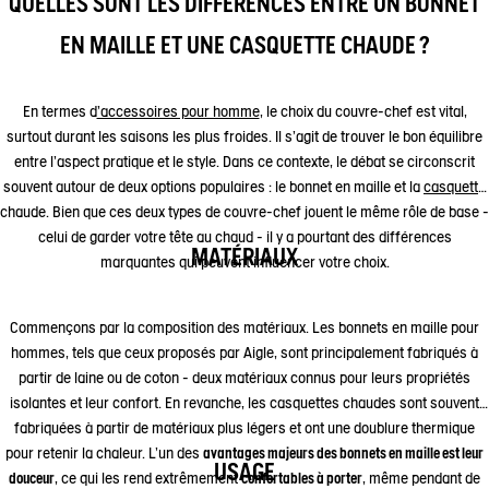
QUELLES SONT LES DIFFÉRENCES ENTRE UN BONNET
EN MAILLE ET UNE CASQUETTE CHAUDE ?
En termes d
’accessoires pour homme
, le choix du couvre-chef est vital,
surtout durant les saisons les plus froides. Il s'agit de trouver le bon équilibre
entre l'aspect pratique et le style. Dans ce contexte, le débat se circonscrit
souvent autour de deux options populaires : le bonnet en maille et la
casquette
chaude. Bien que ces deux types de couvre-chef jouent le même rôle de base -
celui de garder votre tête au chaud - il y a pourtant des différences
MATÉRIAUX
marquantes qui peuvent influencer votre choix.
Commençons par la composition des matériaux. Les bonnets en maille pour
hommes, tels que ceux proposés par Aigle, sont principalement fabriqués à
partir de laine ou de coton - deux matériaux connus pour leurs propriétés
isolantes et leur confort. En revanche, les casquettes chaudes sont souvent
fabriquées à partir de matériaux plus légers et ont une doublure thermique
pour retenir la chaleur. L'un des
avantages majeurs des bonnets en maille est leur
USAGE
douceur
, ce qui les rend extrêmement
confortables à porter
, même pendant de