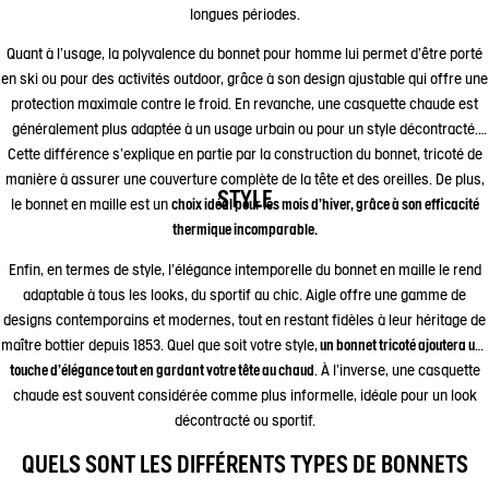
longues périodes.
Quant à l'usage, la polyvalence du bonnet pour homme lui permet d'être porté
en ski ou pour des activités outdoor, grâce à son design ajustable qui offre une
protection maximale contre le froid. En revanche, une casquette chaude est
généralement plus adaptée à un usage urbain ou pour un style décontracté.
Cette différence s'explique en partie par la construction du bonnet, tricoté de
manière à assurer une couverture complète de la tête et des oreilles. De plus,
STYLE
le bonnet en maille est un
choix idéal pour les mois d'hiver, grâce à son efficacité
thermique incomparable.
Enfin, en termes de style, l'élégance intemporelle du bonnet en maille le rend
adaptable à tous les looks, du sportif au chic. Aigle offre une gamme de
designs contemporains et modernes, tout en restant fidèles à leur héritage de
maître bottier depuis 1853. Quel que soit votre style,
un bonnet tricoté ajoutera une
touche d'élégance tout en gardant votre tête au chaud
. À l'inverse, une casquette
chaude est souvent considérée comme plus informelle, idéale pour un look
décontracté ou sportif.
QUELS SONT LES DIFFÉRENTS TYPES DE BONNETS