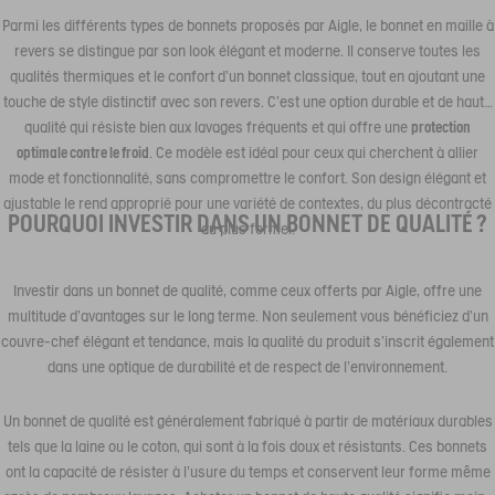
Parmi les différents types de bonnets proposés par Aigle, le bonnet en maille à
revers se distingue par son look élégant et moderne. Il conserve toutes les
qualités thermiques et le confort d'un bonnet classique, tout en ajoutant une
touche de style distinctif avec son revers. C'est une option durable et de haute
qualité qui résiste bien aux lavages fréquents et qui offre une
protection
optimale contre le froid
. Ce modèle est idéal pour ceux qui cherchent à allier
mode et fonctionnalité, sans compromettre le confort. Son design élégant et
ajustable le rend approprié pour une variété de contextes, du plus décontracté
POURQUOI INVESTIR DANS UN BONNET DE QUALITÉ ?
au plus formel.
Investir dans un bonnet de qualité, comme ceux offerts par Aigle, offre une
multitude d'avantages sur le long terme. Non seulement vous bénéficiez d'un
couvre-chef élégant et tendance, mais la qualité du produit s'inscrit également
dans une optique de durabilité et de respect de l'environnement.
Un bonnet de qualité est généralement fabriqué à partir de matériaux durables
tels que la laine ou le coton, qui sont à la fois doux et résistants. Ces bonnets
ont la capacité de résister à l'usure du temps et conservent leur forme même