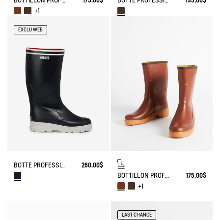
BOTTILLON PROFESSIONNEL BISON
175,00$
BOTTE PROFESSIONNELLE TANCAR RENFORT KEVLAR
195,00$
+1
EXCLU WEB
BOTTE PROFESSIONNELLE MARITIME NAVIRA DOUBLÉE NEOMESH
260,00$
BOTTILLON PROFESSIONNEL BISON
175,00$
+1
LAST CHANCE