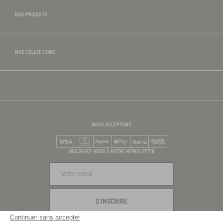
NOS PRODUITS
NOS COLLECTIONS
NOUS ACCEPTONS
Visa
Mastercard
PayPal
Apple Pay
Klarna
American Express
INSCRIVEZ-VOUS À NOTRE NEWSLETTER
S'INSCRIRE
Continuer sans accepter