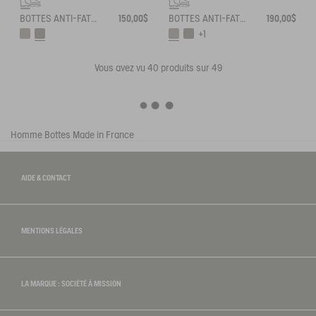
BOTTES ANTI-FATIGUE MADE IN FRANCE
150,00$
BOTTES ANTI-FATIGUE ADAPTÉES À TOUS LES MOLLETS MADE IN FRANCE
190,00$
+1
Vous avez vu
40
produits sur 49
Homme
Bottes
Made in France
AIDE & CONTACT
MENTIONS LÉGALES
LA MARQUE : SOCIÉTÉ À MISSION