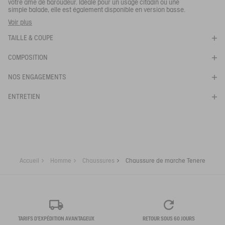
votre âme de baroudeur. Idéale pour un usage citadin ou une
simple balade, elle est également disponible en version basse.
Votre adresse e-mail
*
Ces chaussures de marche vous suivront en balade, en ville
Voir plus
comme à la campagne.
TAILLE & COUPE
M’INSCRIRE À L’ALERTE
- Tige souple, légère et respirante
- Semelle légère et confortable.
COMPOSITION
Réf :
NA82A
TENERE CVS
NOS ENGAGEMENTS
ENTRETIEN
Accueil
Homme
Chaussures
Chaussure de marche Tenere
TARIFS D'EXPÉDITION AVANTAGEUX
RETOUR SOUS 60 JOURS