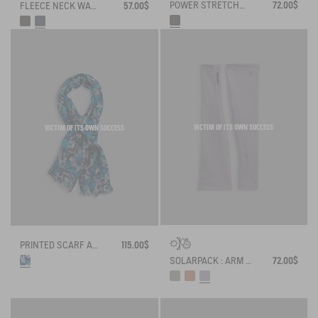
POWER STRETCH® TOUCHSCREEN GLOVES
72.00$
FLEECE NECK WARMER
57.00$
VICTIM OF ITS OWN SUCCESS
VICTIM OF ITS OWN SUCCESS
PRINTED SCARF AIGLE X DEYROLLE
115.00$
SOLARPACK : ARM SLEEVES UV-C® DRY FAST TEXTILE®
72.00$