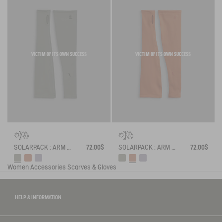
VICTIM OF ITS OWN SUCCESS
VICTIM OF ITS OWN SUCCESS
SOLARPACK : ARM SLEEVES UV-C® DRY FAST TEXTILE®
72.00$
SOLARPACK : ARM SLEEVES UV-C® DRY FAST TEXTILE®
72.00$
Women
Accessories
Scarves & Gloves
HELP & INFORMATION