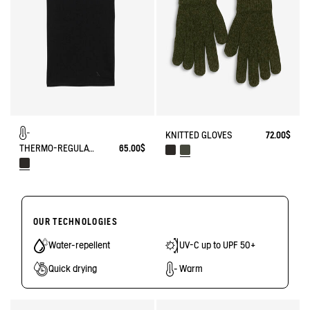
KNITTED GLOVES
72.00$
THERMO-REGULATING NECK WARMER
65.00$
OUR TECHNOLOGIES
Water-repellent
UV-C up to UPF 50+
Quick drying
Warm