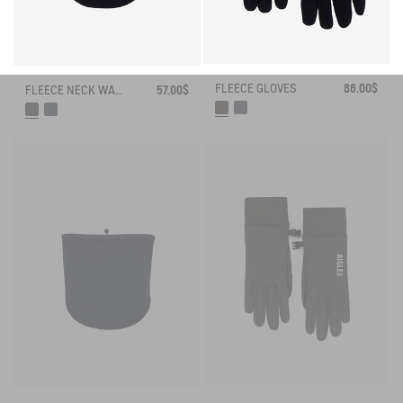
FLEECE GLOVES
86.00$
FLEECE NECK WARMER
57.00$