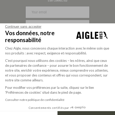
Visa
Mastercard
PayPal
Apple Pay
Klarna
American Express
STAY CONNECTED
SIGN UP
Continuer sans accepter
Vos données, notre
FOLLOW US
responsabilité
Chez Aigle, nous concevons chaque interaction avec le même soin que
nos produits : avec respect, exigence et responsabilité.
C’est pourquoi nous utilisons des cookies – les nôtres, ainsi que ceux
de partenaires de confiance – pour assurer le bon fonctionnement de
notre site, enrichir votre expérience, mieux comprendre vos attentes,
et vous proposer des contenus et offres qui vous correspondent, sur
notre site comme ailleurs.
Pour modifier vos préférences par la suite, cliquez sur le lien
'Préférences de cookies' situé dans le pied de page.
Purpose-driven company since 2020
Consulter notre politique de confidentialité
Consentements certifiés par
© 2026 Aigle
USD | EN