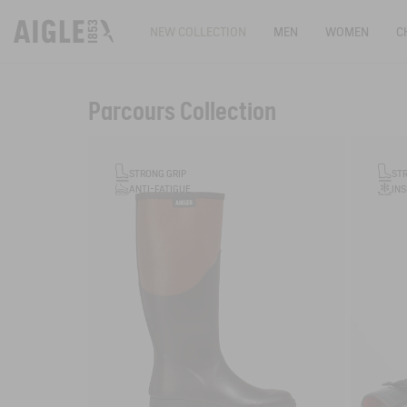
NEW COLLECTION
MEN
WOMEN
C
Parcours Collection
Filter & sort
STRONG GRIP
ST
ANTI-FATIGUE
IN