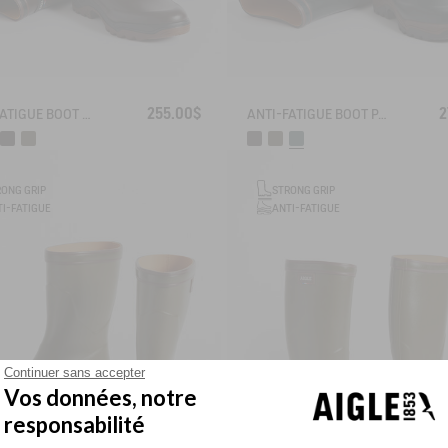
255.00$
2
ANTI-FATIGUE BOOT PARCOURS 2.0 ADJUSTABLE
ANTI-FATIGUE BOOT PARCOURS 2.0
RONG GRIP
STRONG GRIP
I-FATIGUE
ANTI-FATIGUE
Continuer sans accepter
Vos données, notre
responsabilité