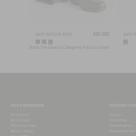
335.00$
ANTI-FATIGUE BOOT PARCOURS 2.0 ADJUSTABLE NEOPRENE-LINED
Boots
The classics
Catégories
Parcours boots
HELP & INFORMATION
THE BRAND : A 
Contact us
Legacy
My account
Know-how
Follow my order
Commitments
Make a return
Sustainable de