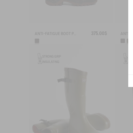
375.00$
ANTI-FATIGUE BOOT PARCOURS 2.0 ADJUSTABLE LEATHER-LINED
STRONG GRIP
ST
INSULATING
IN