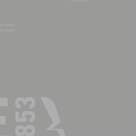
Kids boots
ots guide
ht boots