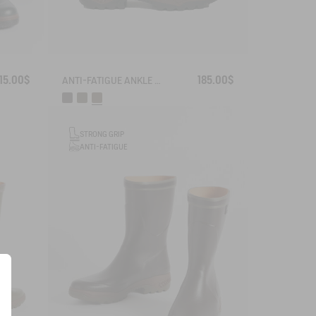
15.00$
185.00$
ANTI-FATIGUE ANKLE BOOT PARCOURS 2.0
STRONG GRIP
ANTI-FATIGUE