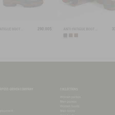
290.00$
3
ANTI-FATIGUE BOOT PARCOURS 2.0 NEOPRENE-LINED WITH FULL ZIP
ANTI-FATIGUE BOOT PARCOURS 2.0 ADJUSTABLE NEOPRENE-LINED
PURPOSE-DRIVEN COMPANY
COLLECTIONS
Women parkas
Men parkas
Women boots
velopment
Men boots