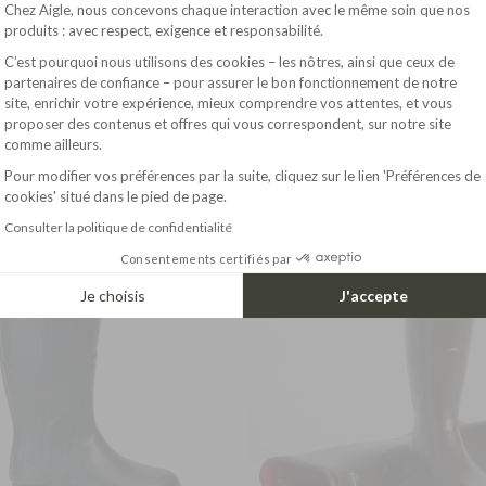
Plateforme de Gestion du Consentement : Pe
Chez Aigle, nous concevons chaque interaction avec le même soin que nos
produits : avec respect, exigence et responsabilité.
C’est pourquoi nous utilisons des cookies – les nôtres, ainsi que ceux de
partenaires de confiance – pour assurer le bon fonctionnement de notre
site, enrichir votre expérience, mieux comprendre vos attentes, et vous
Axeptio consent
195.00$
2
ANTI-FATIGUE ANKLE BOOT PARCOURS 2.0
ANTI-FATIGUE BOOT PARCOURS 2.0
proposer des contenus et offres qui vous correspondent, sur notre site
comme ailleurs.
Pour modifier vos préférences par la suite, cliquez sur le lien 'Préférences de
cookies' situé dans le pied de page.
RONG GRIP
STRONG GRIP
SULATING
INSULATING
Consulter la politique de confidentialité
Consentements certifiés par
Je choisis
J'accepte