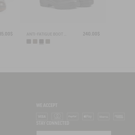
35.00$
240.00$
ANTI-FATIGUE BOOT PARCOURS 2.0 ADJUSTABLE
WE ACCEPT
Visa
Mastercard
PayPal
Apple Pay
Klarna
American Ex
STAY CONNECTED