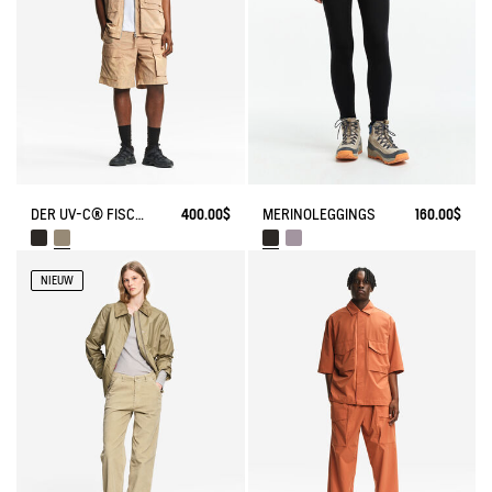
DER UV-C® FISCHER-SHORTS
400.00$
MERINOLEGGINGS
160.00$
NIEUW