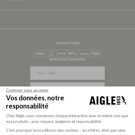
WIR AKZEPTIEREN
Visa
Mastercard
PayPal
Apple Pay
Klarna
American Express
NEWSLETTER ABONNIEREN
REGISTRIEREN
Continuer sans accepter
Vos données, notre
UNS FOLGEN
responsabilité
Chez Aigle, nous concevons chaque interaction avec le même soin que
nos produits : avec respect, exigence et responsabilité.
C’est pourquoi nous utilisons des cookies – les nôtres, ainsi que ceux