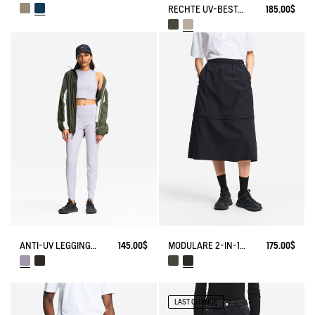
RECHTE UV-BESTÄNDIGE CHINOHOSE DRY FAST TEXTILE® COOLMAX®
185.00$
ANTI-UV LEGGINGS, DRY FAST TEXTILE®
145.00$
MODULARE 2-IN-1 REISSVERSCHLUSSROCK DRY FAST TEXTILE®
175.00$
LAST CHANCE