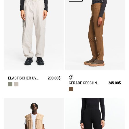
ELASTISCHER UV-SCHUTZ CARGO-HOSE DRY FAST TEXTILE®
200.00$
GERADE GESCHNITTENER HOSE AUS WASSERABWEISENDER BAUMWOLLE
245.00$