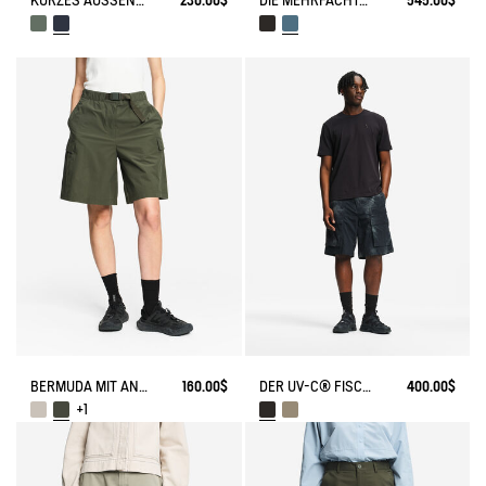
KURZES AUSSENMODELL AUS ULTRA-ROBUSTEM CORDURA®
230.00$
DIE MEHRFACHTASCHENHOSE
545.00$
BERMUDA MIT ANTI-UV-TECHNOLOGIE DRY FAST TEXTILE®
160.00$
DER UV-C® FISCHERHOSE
400.00$
+1