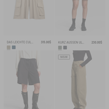
DAS LEICHTE CULOTTE-ROCK MTD
315.00$
KURZ AUSSEN ULTRA WIDERSTANDSFÄHIG CORDURA®
230.00$
NIEUW