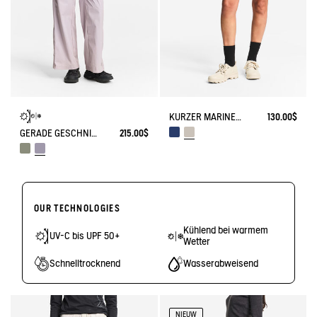
KURZER MARINESTIL AUS LEICHTEM TWILL MIT VERSTELLBARER TAILLE
130.00$
GERADE GESCHNITTENER SOLARPACK-HOSE MIT SEITLICHEM REISSVERSCHLUSS UV-C® DRY FAST TEXTILE® COOLTOUCH®
215.00$
OUR TECHNOLOGIES
Kühlend bei warmem
UV-C bis UPF 50+
Wetter
Schnelltrocknend
Wasserabweisend
NIEUW