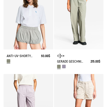
ANTI-UV-SHORTY-CULOTTE DRY FAST TEXTILE® VON INDIA MAHDAVI
93.00$
GERADE GESCHNITTENER SOLARPACK-HOSE MIT SEITLICHEM REISSVERSCHLUSS UV-C® DRY FAST TEXTILE® COOLTOUCH®
215.00$